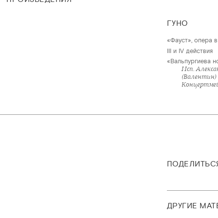
ГУНО
«Фауст», опера 
III и IV действия
«Вальпургиева н
Исп. Алекса
(Валентин)
Концертмей
ПОДЕЛИТЬС
ДРУГИЕ МА