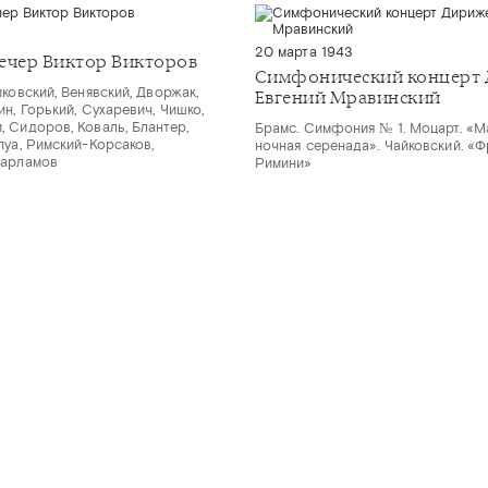
20 марта 1943
ечер Виктор Викторов
Симфонический концерт 
ковский, Венявский, Дворжак,
Евгений Мравинский
н, Горький, Сухаревич, Чишко,
 Сидоров, Коваль, Блантер,
Брамс. Симфония № 1. Моцарт. «М
пуа, Римский-Корсаков,
ночная серенада». Чайковский. «
Варламов
Римини»
ARMONIA.SPB.RU