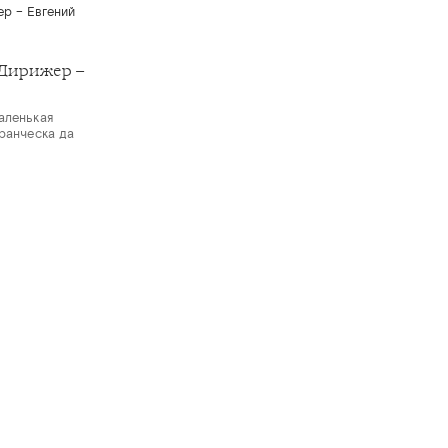
Дирижер –
аленькая
Франческа да
C