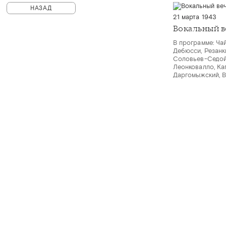
НАЗАД
21 марта 1943
Вокальный в
В программе: Чай
Дебюсси, Резанки
Соловьев-Седой,
Леонковалло, Ка
Даргомыжский, 
© Санкт-Петербургская филармония им. Д.Д.Шостаковича
PHILH