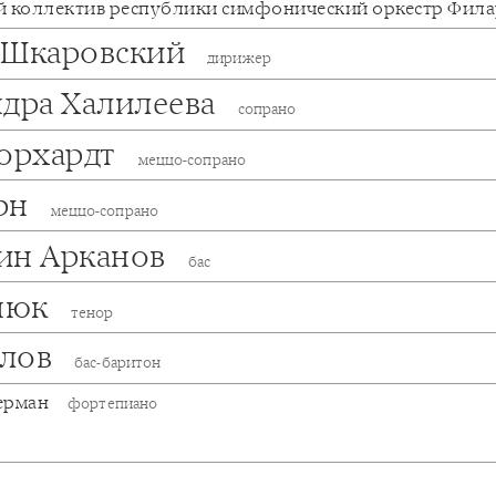
 коллектив республики симфонический оркестр Фил
 Шкаровский
дирижер
ндра Халилеева
сопрано
Борхардт
меццо-сопрано
орн
меццо-сопрано
ин Арканов
бас
енюк
тенор
злов
бас-баритон
ерман
фортепиано