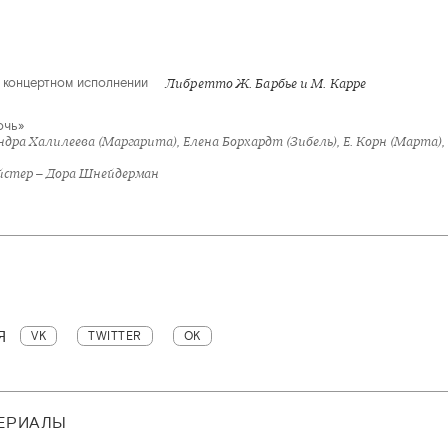
в концертном исполнении
Либретто Ж. Барбье и М. Карре
очь»
ндра Халилеева (Маргарита), Елена Борхардт (Зибель), Е. Корн (Марта),
стер – Дора Шнейдерман
Я
VK
TWITTER
OK
ТЕРИАЛЫ