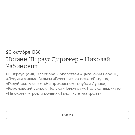
20 октября 1968
Иоганн Штраус Дирижер – Николай
Рабинович
И. Штраус (сын). Увертюра к опереттам «Цыганский барон»,
«Летучая мышь». Вальсы «Весенние голоса», «Лагуны»,
«Радуйтесь жизни», «На прекрасном голубом Дунае»,
«Королевский вальс». Польки «Трик-трак», Полька пиццикато,
«На охоте», «Гром и молния». Галоп «Легкая кровь»
НАЗАД