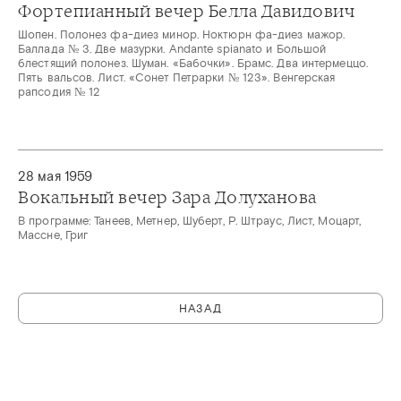
Фортепианный вечер Белла Давидович
Шопен. Полонез фа-диез минор. Ноктюрн фа-диез мажор.
Баллада № 3. Две мазурки. Andante spianato и Большой
блестящий полонез. Шуман. «Бабочки». Брамс. Два интермеццо.
Пять вальсов. Лист. «Сонет Петрарки № 123». Венгерская
рапсодия № 12
28 мая 1959
Вокальный вечер Зара Долуханова
В программе: Танеев, Метнер, Шуберт, Р. Штраус, Лист, Моцарт,
Массне, Григ
НАЗАД