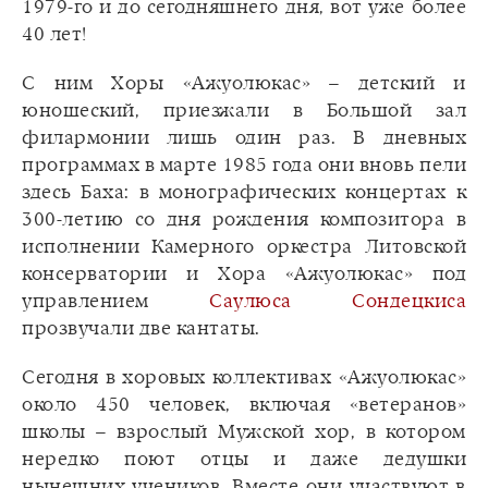
1979-го и до сегодняшнего дня, вот уже более
40 лет!
С ним Хоры «Ажуолюкас» – детский и
юношеский, приезжали в Большой зал
филармонии лишь один раз. В дневных
программах в марте 1985 года они вновь пели
здесь Баха: в монографических концертах к
300-летию со дня рождения композитора в
исполнении Камерного оркестра Литовской
консерватории и Хора «Ажуолюкас» под
управлением
Саулюса Сондецкиса
прозвучали две кантаты.
Сегодня в хоровых коллективах «Ажуолюкас»
около 450 человек, включая «ветеранов»
школы – взрослый Мужской хор, в котором
нередко поют отцы и даже дедушки
нынешних учеников. Вместе они участвуют в