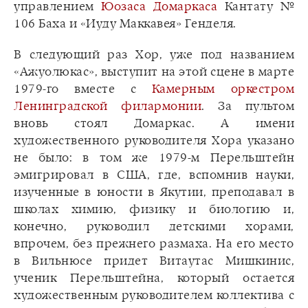
управлением
Юозаса Домаркаса
Кантату №
106 Баха и «Иуду Маккавея» Генделя.
В следующий раз Хор, уже под названием
«Ажуолюкас», выступит на этой сцене в марте
1979-го вместе с
Камерным оркестром
Ленинградской филармонии
. За пультом
вновь стоял Домаркас. А имени
художественного руководителя Хора указано
не было: в том же 1979-м Перельштейн
эмигрировал в США, где, вспомнив науки,
изученные в юности в Якутии, преподавал в
школах химию, физику и биологию и,
конечно, руководил детскими хорами,
впрочем, без прежнего размаха. На его место
в Вильнюсе придет Витаутас Мишкинис,
ученик Перельштейна, который остается
художественным руководителем коллектива с