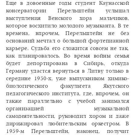
Еще в довоенные годы студент Каунасской
консерватории Перельштейн услышал
выступления Венского хора мальчиков,
которое восхитило молодого музыканта. В те
времена, впрочем, Перельштейн не без
оснований мечтал о большой фортепианной
карьере. Судьба его сложится совсем не так,
как планировалось. Во время войны семья
будет депортирована в Сибирь, откуда
Герману удастся вернуться в Литву только в
середине 1950-х, уже выпускником химико-
биологического факультета Якутского
педагогического института, где, впрочем, он
также параллельно с учебой занимался
организацией музыкальной
самодеятельности, руководил хором и даже
дирижировал любительским оркестром. В
1959-м Перельштейн, наконец, получит