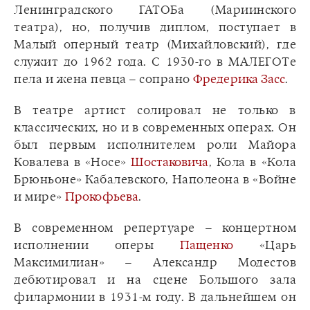
Ленинградского ГАТОБа (Мариинского
театра), но, получив диплом, поступает в
Малый оперный театр (Михайловский), где
служит до 1962 года. С 1930-го в МАЛЕГОТе
пела и жена певца – сопрано
Фредерика Засс
.
В театре артист солировал не только в
классических, но и в современных операх. Он
был первым исполнителем роли Майора
Ковалева в «Носе»
Шостаковича
, Кола в «Кола
Брюньоне» Кабалевского, Наполеона в «Войне
и мире»
Прокофьева
.
В современном репертуаре – концертном
исполнении оперы
Пащенко
«Царь
Максимилиан» – Александр Модестов
дебютировал и на сцене Большого зала
филармонии в 1931-м году. В дальнейшем он