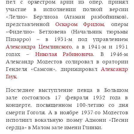
пел с оркестром арии из опер, принял
участие в исполнении полной версии
«Лелио» Берлиоза (Атаман разбойников),
представленной
Оскаром Фридом
, оперы
«Фиделио» Бетховена (Начальник тюрьмы
Пизарро) – в 1931-м под управлением
Александра Цемлинского
, а в 1941-м и 1951
годах –
Николая Рабиновича
. В 1946-м
Александр Модестов солировал в оратории
Генделя «Самсон», дирижировал
Александр
Гаук
.
Последнее выступление певца в Большом
зале состоялось 17 февраля 1952 года в
концерте, посвященном 100-летию со дня
смерти Гоголя. А в ноябре 1957-го Модестов
исполнил вокальную поэму Адмони «Песни
сердца» в Малом зале имени Глинки.