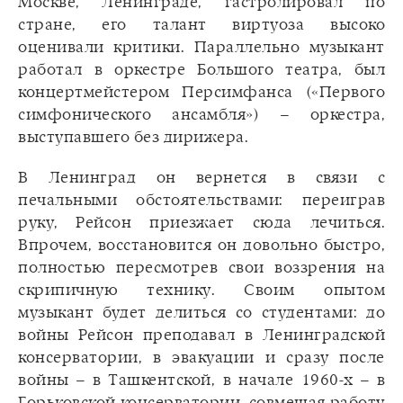
Москве, Ленинграде, гастролировал по
стране, его талант виртуоза высоко
оценивали критики. Параллельно музыкант
работал в оркестре Большого театра, был
концертмейстером Персимфанса («Первого
симфонического ансамбля») – оркестра,
выступавшего без дирижера.
В Ленинград он вернется в связи с
печальными обстоятельствами: переиграв
руку, Рейсон приезжает сюда лечиться.
Впрочем, восстановится он довольно быстро,
полностью пересмотрев свои воззрения на
скрипичную технику. Своим опытом
музыкант будет делиться со студентами: до
войны Рейсон преподавал в Ленинградской
консерватории, в эвакуации и сразу после
войны – в Ташкентской, в начале 1960-х – в
Горьковской консерватории, совмещая работу