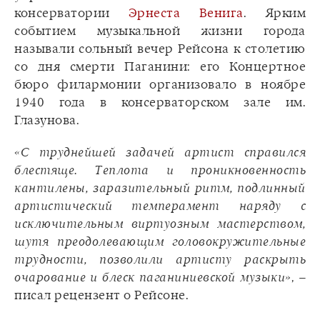
консерватории
Эрнеста Венига
. Ярким
событием музыкальной жизни города
называли сольный вечер Рейсона к столетию
со дня смерти Паганини: его Концертное
бюро филармонии организовало в ноябре
1940 года в консерваторском зале им.
Глазунова.
«С труднейшей задачей артист справился
блестяще. Теплота и проникновенность
кантилены, заразительный ритм, подлинный
артистический темперамент наряду с
исключительным виртуозным мастерством,
шутя преодолевающим головокружительные
трудности, позволили артисту раскрыть
очарование и блеск паганиниевской музыки»
, –
писал рецензент о Рейсоне.