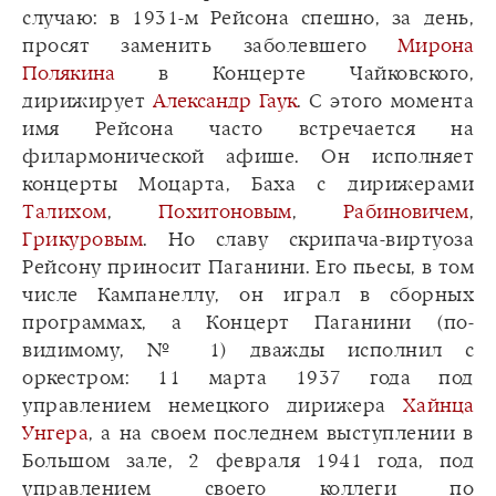
случаю: в 1931-м Рейсона спешно, за день,
просят заменить заболевшего
Мирона
Полякина
в Концерте Чайковского,
дирижирует
Александр Гаук
. С этого момента
имя Рейсона часто встречается на
филармонической афише. Он исполняет
концерты Моцарта, Баха с дирижерами
Талихом
,
Похитоновым
,
Рабиновичем
,
Грикуровым
. Но славу скрипача-виртуоза
Рейсону приносит Паганини. Его пьесы, в том
числе Кампанеллу, он играл в сборных
программах, а Концерт Паганини (по-
видимому, № 1) дважды исполнил с
оркестром: 11 марта 1937 года под
управлением немецкого дирижера
Хайнца
Унгера
, а на своем последнем выступлении в
Большом зале, 2 февраля 1941 года, под
управлением своего коллеги по