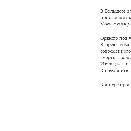
В Большом з
прибывший к 
Москве симфо
Оркестр под 
Вторую симф
современного
смерть Изоль
Изольда» и
Эйленшпигель
Концерт прош