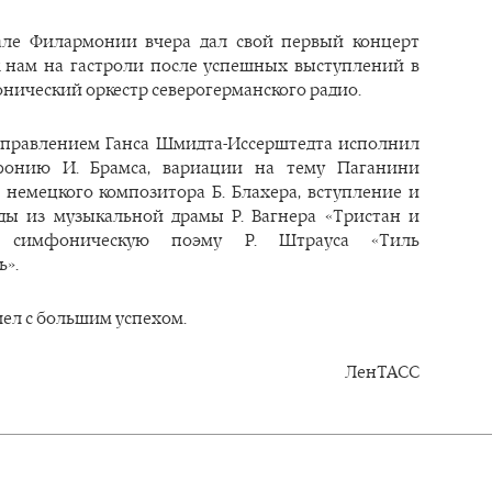
але Филармонии вчера дал свой первый концерт
нам на гастроли после успешных выступлений в
нический оркестр северогерманского радио.
управлением Ганса Шмидта-Иссерштедта исполнил
онию И. Брамса, вариации на тему Паганини
 немецкого композитора Б. Блахера, вступление и
ды из музыкальной драмы Р. Вагнера «Тристан и
 симфоническую поэму Р. Штрауса «Тиль
».
ел с большим успехом.
ЛенТАСС