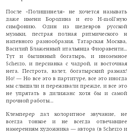
После «Полишинеля» не хочется называть
даже имени Бородина и его H-moll’ную
симфонию. Один из шедевров русской
музыки, пестрая полная ритмического н
напевного разнообразия. Татарская Москва,
Василий Блаженный итальянца Фиоравенти…
Тут и былинный богатырь, и иноземное
Scherzo, и персианка с чадрой, и восточная
нега. Пестрота, взлет, богатырский размах!
Но! — Но все это в партитуре, все это иногда
мы слышали и переживали прежде, и все это
не упрятать в дилижанс хотя бы и самой
прочной работы...
Клемперер дал колоритное звучание, не
всегда тонкое и не всегда отвечавшее
намерениям художника — автора (в Scherzo и