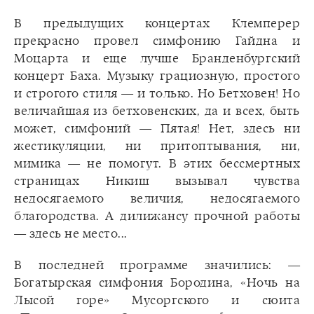
В предыдущих концертах Клемперер
прекрасно провел симфонию Гайдна и
Моцарта и еще лучше Бранденбургский
концерт Баха. Музыку грациозную, простого
и строгого стиля — и только. Но Бетховен! Но
величайшая из бетховенских, да и всех, быть
может, симфоний — Пятая! Нет, здесь ни
жестикуляции, ни притоптывания, ни,
мимика — не помогут. В этих бессмертных
страницах Никиш вызывал чувства
недосягаемого величия, недосягаемого
благородства. А дилижансу прочной работы
— здесь не место...
В последней программе значились: —
Богатырская симфония Бородина, «Ночь на
Лысой горе» Мусоргского и сюита