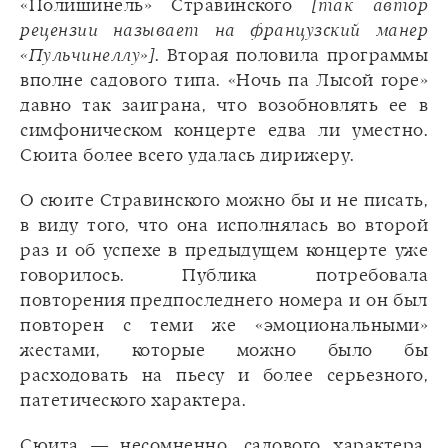
«Полишинель» Стравинского
[так автор
рецензии называет на французский манер
«Пульчинеллу»]
. Вторая половила программы
вполне садового типа. «Ночь па Лысой горе»
давно так заиграна, что возобновлять ее в
симфоническом концерте едва ли уместно.
Сюита более всего удалась дирижеру.
О сюите Стравинского можно бы и не писать,
в виду того, что она исполнялась во второй
раз и об успехе в предыдущем концерте уже
говорилось. Публика потребовала
повторения предпоследнего номера и он был
повторен с теми же «эмоциональными»
жестами, которые можно было бы
расходовать на пьесу и более серьезного,
патетического характера.
Сюита — несомненно, садового характера,