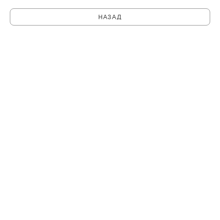
НАЗАД
C
PHILHARMONIA.SPB.RU