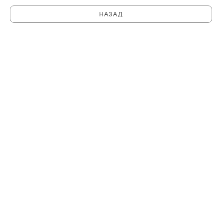
НАЗАД
C
PHILHARMONIA.SPB.RU