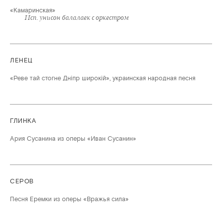
«Камаринская»
Исп. унисон балалаек с оркестром
ЛЕНЕЦ
«Реве тай стогне Днiпр широкiй», украинская народная песня
ГЛИНКА
Ария Сусанина из оперы «Иван Сусанин»
СЕРОВ
Песня Еремки из оперы «Вражья сила»