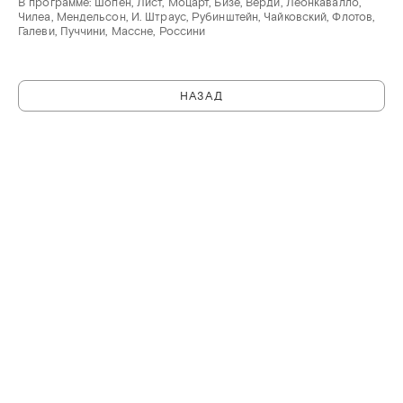
В программе: Шопен, Лист, Моцарт, Бизе, Верди, Леонкавалло,
Чилеа, Мендельсон, И. Штраус, Рубинштейн, Чайковский, Флотов,
Галеви, Пуччини, Массне, Россини
НАЗАД