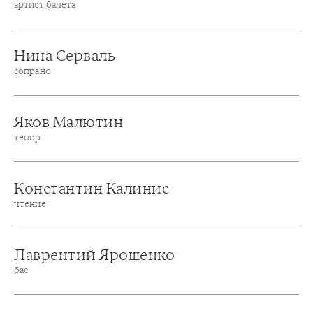
артист балета
Нина Серваль
сопрано
Яков Малютин
тенор
Константин Калинис
чтение
Лаврентий Ярошенко
бас