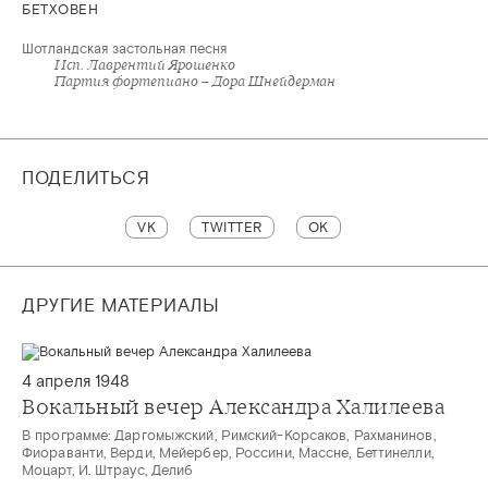
БЕТХОВЕН
Шотландская застольная песня
Исп. Лаврентий Ярошенко
Партия фортепиано – Дора Шнейдерман
ПОДЕЛИТЬСЯ
VK
TWITTER
OK
ДРУГИЕ МАТЕРИАЛЫ
4 апреля 1948
Вокальный вечер Александра Халилеева
В программе: Даргомыжский, Римский-Корсаков, Рахманинов,
Фиораванти, Верди, Мейербер, Россини, Массне, Беттинелли,
Моцарт, И. Штраус, Делиб