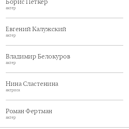
Борис Петкер
актер
Евгений Калужский
актер
Владимир Белокуров
актер
Нина Сластенина
актриса
Роман Фертман
актер