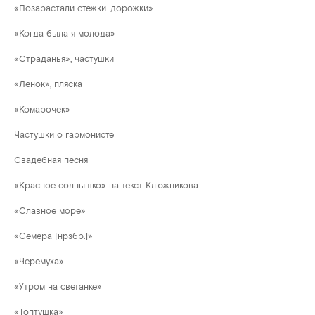
«Позарастали стежки-дорожки»
«Когда была я молода»
«Страданья», частушки
«Ленок», пляска
«Комарочек»
Частушки о гармонисте
Свадебная песня
«Красное солнышко» на текст Клюжникова
«Славное море»
«Семера [нрзбр.]»
«Черемуха»
«Утром на светанке»
«Топтушка»