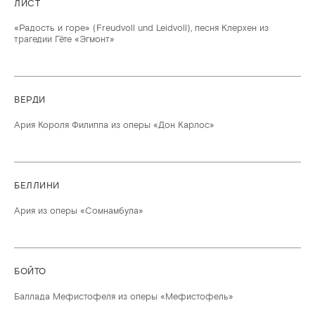
ЛИСТ
«Радость и горе» (Freudvoll und Leidvoll), песня Клерхен из
трагедии Гёте «Эгмонт»
ВЕРДИ
Ария Короля Филиппа из оперы «Дон Карлос»
БЕЛЛИНИ
Ария из оперы «Сомнамбула»
БОЙТО
Баллада Мефистофеля из оперы «Мефистофель»