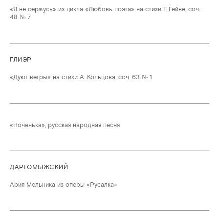
«Я не сержусь» из цикла «Любовь поэта» на стихи Г. Гейне, соч.
48 № 7
ГЛИЭР
«Дуют ветры» на стихи А. Кольцова, соч. 63 № 1
«Ноченька», русская народная песня
ДАРГОМЫЖСКИЙ
Ария Мельника из оперы «Русалка»