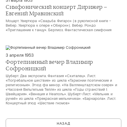
31 марта 1953
Симфонический концерт Дирижер –
Евгений Мравинский
Моцарт. Увертюра «Свадьба Фигаро» (в рукописной книге –
Вебер. Увертюра к опере «Оберон»). Вебер. Рондо
«Приглашение к танцу». Берлиоз. Фантастическая симфония
3 апреля 1953
Фортепианный вечер Владимир
Софроницкий
Шуберт. Два экспромта. Фантазия «Скиталец». Лист.
«Погребальное шествие» из цикла «Гармонии поэтические и
религиозные». Этюд фа минор. «На Валленштадтском озере» и
«Часовня Вильгельма Телля» из цикла «Годы странствий I:
Швейцария». «Венеция и Неаполь». Шуберт–Лист. «Мельник и
ручей» из цикла «Прекрасная мельничиха». «Баркарола». Лист.
Концертный этюд «Шествие гномов»
НАЗАД