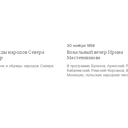
30 ноября 1958
яды народов Севера
Вокальный вечер Ирина
ор
Масленникова
сни и обряды народов Севера
В программе: Булахов, Аренский, 
Кабалевский, Римский-Корсаков, 
Монюшко, польская народная пес