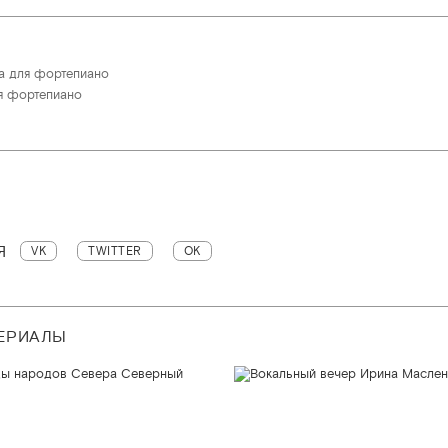
а для фортепиано
ля фортепиано
Я
VK
TWITTER
OK
ТЕРИАЛЫ