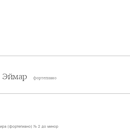
 Эймар
фортепиано
вира (фортепиано) № 2 до минор