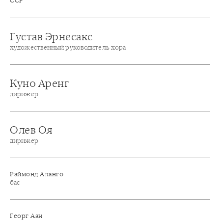
ССР
Густав Эрнесакс
художественный руководитель хора
Куно Аренг
дирижер
Олев Оя
дирижер
Раймонд Аланго
бас
Георг Аан