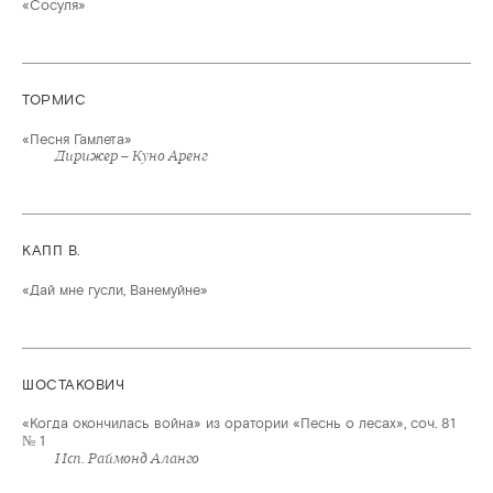
«Сосуля»
ТОРМИС
«Песня Гамлета»
Дирижер – Куно Аренг
КАПП В.
«Дай мне гусли, Ванемуйне»
ШОСТАКОВИЧ
«Когда окончилась война» из оратории «Песнь о лесах», соч. 81
№ 1
Исп. Раймонд Аланго