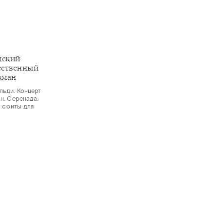
дский
ественный
зман
льди. Концерт
дн. Серенада.
з сюиты для