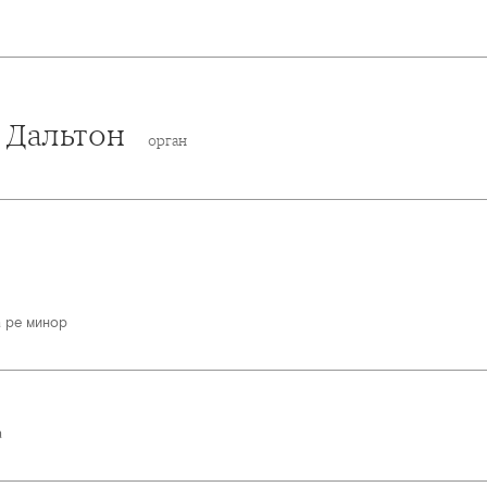
 Дальтон
орган
 ре минор
а