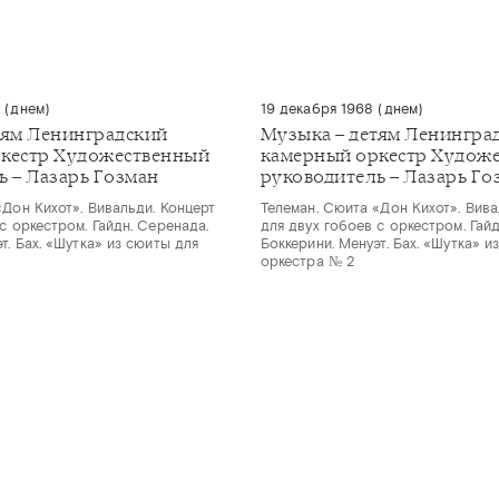
 (днем)
19 декабря 1968 (днем)
тям Ленинградский
Музыка – детям Ленингра
кестр Художественный
камерный оркестр Худож
ь – Лазарь Гозман
руководитель – Лазарь Го
«Дон Кихот». Вивальди. Концерт
Телеман. Сюита «Дон Кихот». Вива
с оркестром. Гайдн. Серенада.
для двух гобоев с оркестром. Гай
т. Бах. «Шутка» из сюиты для
Боккерини. Менуэт. Бах. «Шутка» и
оркестра № 2