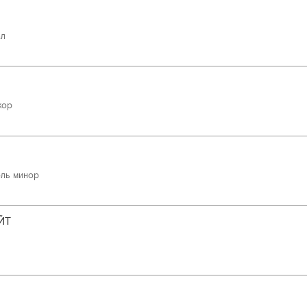
ал
жор
оль минор
ЙТ