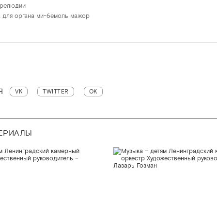
прелюдии
 для органа ми-бемоль мажор
Я
VK
TWITTER
OK
ТЕРИАЛЫ