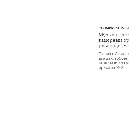
20 декабря 1968
Музыка – де
камерный ор
руководител
Телеман. Сюита 
для двух гобоев 
Боккерини. Менуэ
оркестра № 2