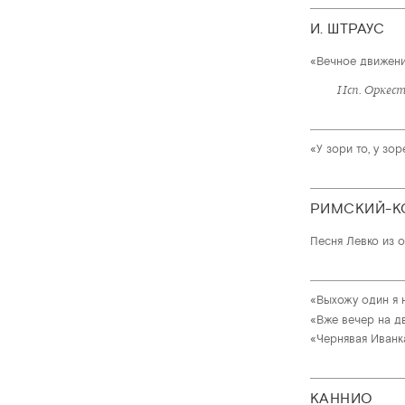
И. ШТРАУС
«Вечное движен
Исп. Оркес
«У зори то, у зо
РИМСКИЙ-К
Песня Левко из 
«Выхожу один я н
«Вже вечер на д
«Чернявая Иванк
КАННИО