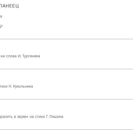
ПАНЕЕЦ
а
тр
на слова И. Тургенева
ихи Н. Кукольника
ыразить в звуке» на стихи Г. Лишина