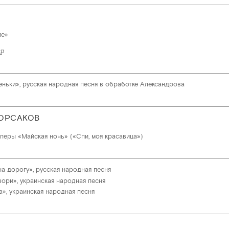
ие»
тр
реньки», русская народная песня в обработке Александрова
ОРСАКОВ
оперы «Майская ночь» («Спи, моя красавица»)
а дорогу», русская народная песня
вори», украинская народная песня
а», украинская народная песня