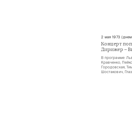
2 мая 1973 (днем
Концерт по
Дирижер – В
В программе: Ль
Кравченко, Пейко
Городовская, Ти
Шостакович, Глаз