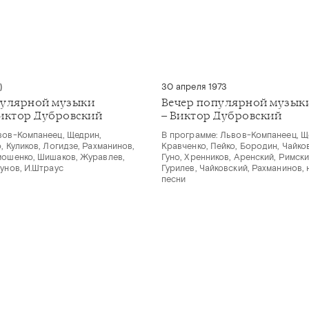
)
30 апреля 1973
пулярной музыки
Вечер популярной музык
иктор Дубровский
– Виктор Дубровский
вов-Компанеец, Щедрин,
В программе: Львов-Компанеец, Щ
, Куликов, Логидзе, Рахманинов,
Кравченко, Пейко, Бородин, Чайко
мошенко, Шишаков, Журавлев,
Гуно, Хренников, Аренский, Римск
унов, И.Штраус
Гурилев, Чайковский, Рахманинов,
песни