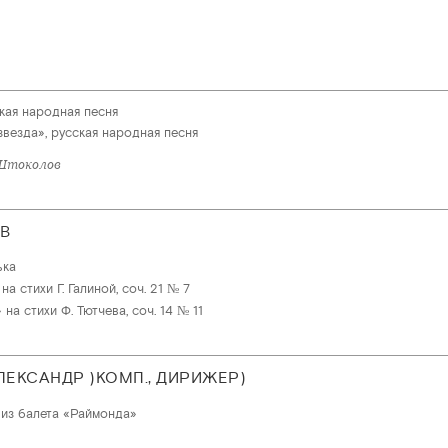
ская народная песня
 звезда», русская народная песня
 Штоколов
В
ька
а стихи Г. Галиной, соч. 21 № 7
на стихи Ф. Тютчева, соч. 14 № 11
ЛЕКСАНДР )КОМП., ДИРИЖЕР)
 из балета «Раймонда»