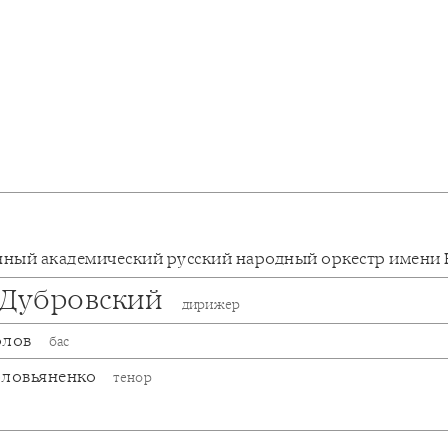
нный академический русский народный оркестр имени 
 Дубровский
дирижер
олов
бас
оловьяненко
тенор