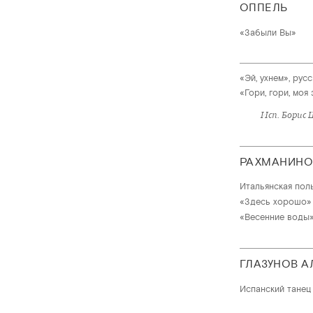
ОППЕЛЬ
«Забыли Вы»
«Эй, ухнем», рус
«Гори, гори, моя
Исп. Борис
РАХМАНИНО
Итальянская пол
«Здесь хорошо» н
«Весенние воды» 
ГЛАЗУНОВ А
Испанский танец