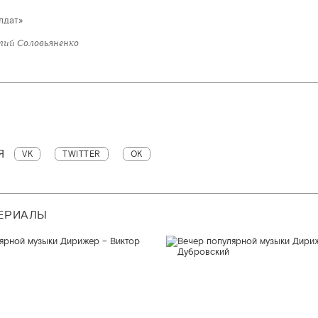
лдат»
лий Соловьяненко
Я
VK
TWITTER
OK
ТЕРИАЛЫ