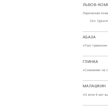
ЛЬВОВ-КОМ
Лирическая поэм
Исп. Оркес
АБАЗА
«Утро туманное» 
ГЛИНКА
«Сомнение» на ст
МАЛАШКИН
«О, если б мог в