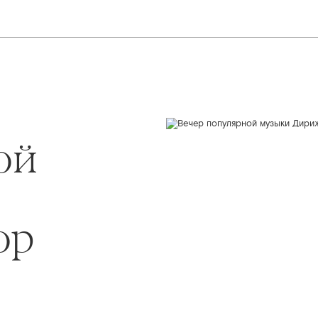
ой
ор