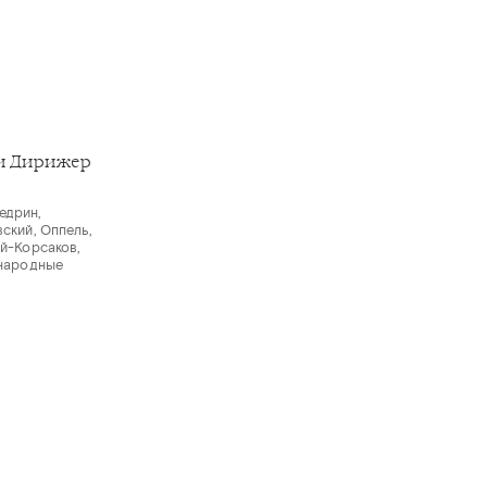
и Дирижер
едрин,
вский, Оппель,
ий-Корсаков,
 народные