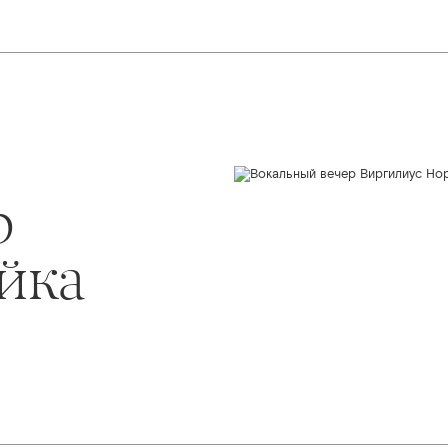
р
йка