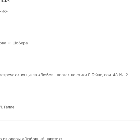
ПША
ник»
лова Ф. Шобера
встречаю» из цикла «Любовь поэта» на стихи Г. Гейне, соч. 48 № 12
Л. Галле
о из оперы «Любовный напиток»