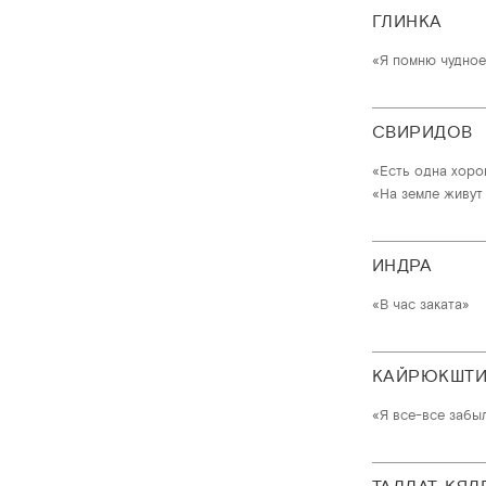
ГЛИНКА
«Я помню чудное
СВИРИДОВ
«Есть одна хоро
«На земле живут 
ИНДРА
«В час заката»
КАЙРЮКШТ
«Я все-все забы