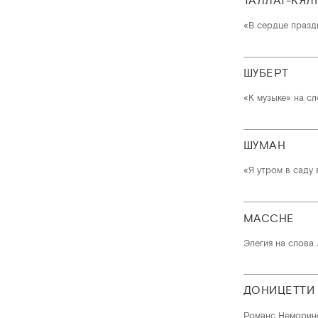
ТАЛЛАТ-КЯЛ
«В сердце празд
ШУБЕРТ
«К музыке» на с
ШУМАН
«Я утром в саду 
МАССНЕ
Элегия на слова 
ДОНИЦЕТТИ
Романс Неморин