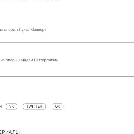
из оперы «Луиза Миллер»
 из оперы «Мадам Баттерфляй»
Я
VK
TWITTER
OK
ТЕРИАЛЫ