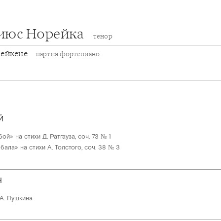
июс Норейка
тенор
рейкене
партия фортепиано
Й
ой» на стихи Д. Ратгауза, соч. 73 № 1
ала» на стихи А. Толстого, соч. 38 № 3
Н
А. Пушкина