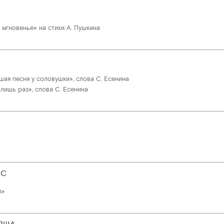
 мгновенье» на стихи А. Пушкина
шая песня у соловушки», слова С. Есенина
лишь раз», слова С. Есенина
ИС
л»