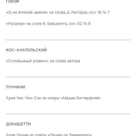
ГЛИЭР
«О, не вплетай цветов» на слова Д. Ратгауза, соч. 18 № 7
«Русалка» на стихи К. Бальмонта, соч. 52 № 8
КОС-АНАТОЛЬСКИЙ
«Соловьиный романс» на слова автора
ПУЧЧИНИ
Ария Чио-Чио-Сан из оперы «Мадам Баттерфляй»
ДОНИЦЕТТИ
Ария Лючии из оперы «Лючия ди Ламмермур»