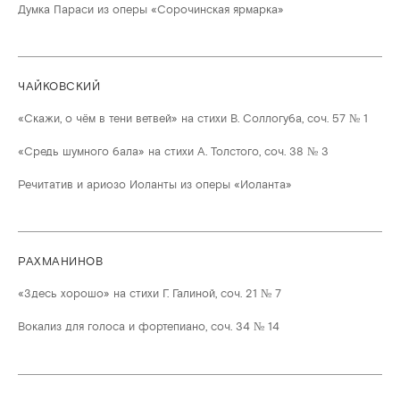
Думка Параси из оперы «Сорочинская ярмарка»
ЧАЙКОВСКИЙ
«Скажи, о чём в тени ветвей» на стихи В. Соллогуба, соч. 57 № 1
«Средь шумного бала» на стихи А. Толстого, соч. 38 № 3
Речитатив и ариозо Иоланты из оперы «Иоланта»
РАХМАНИНОВ
«Здесь хорошо» на стихи Г. Галиной, соч. 21 № 7
Вокализ для голоса и фортепиано, соч. 34 № 14