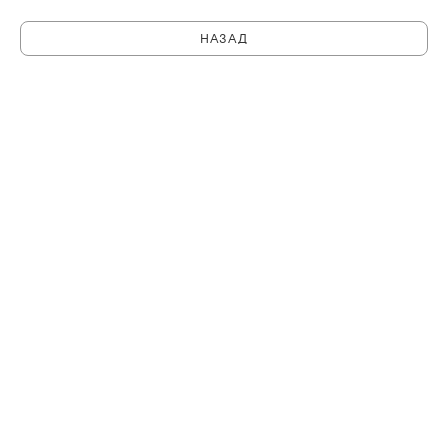
НАЗАД
C
PHILHARMONIA.SPB.RU