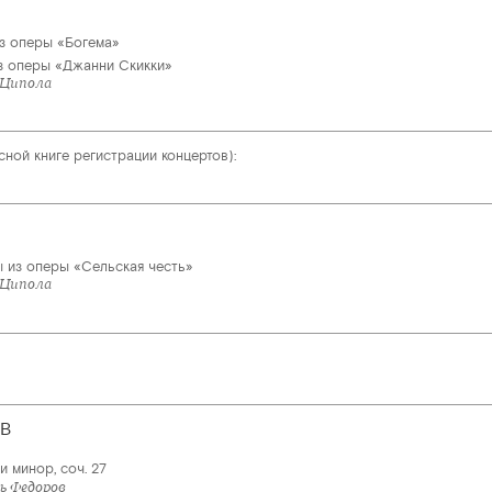
з оперы «Богема»
з оперы «Джанни Скикки»
 Ципола
сной книге регистрации концертов):
 из оперы «Сельская честь»
 Ципола
В
 минор, соч. 27
ь Федоров