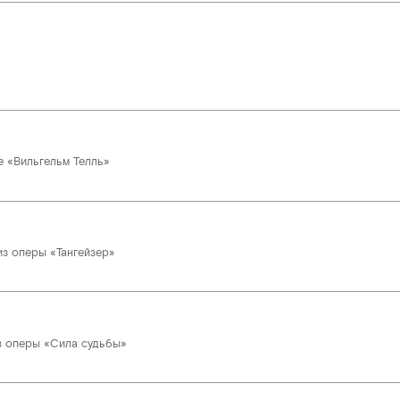
е «Вильгельм Телль»
из оперы «Тангейзер»
з оперы «Сила судьбы»