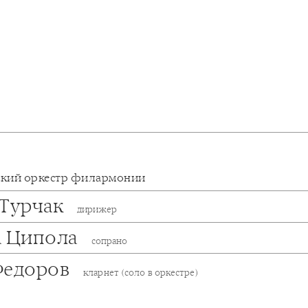
кий оркестр филармонии
 Турчак
дирижер
а Ципола
сопрано
Федоров
кларнет (соло в оркестре)