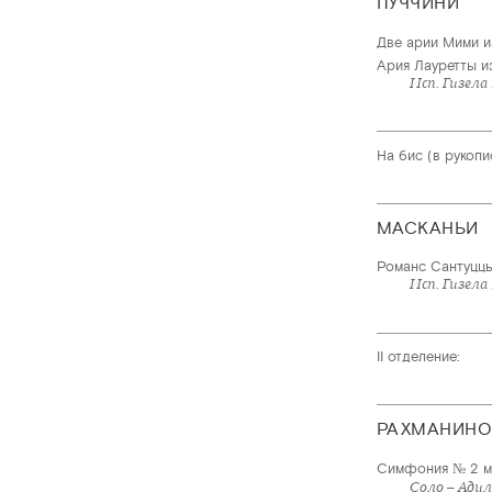
ПУЧЧИНИ
Две арии Мими и
Ария Лауретты и
Исп. Гизела
На бис (в рукопи
МАСКАНЬИ
Романс Сантуццы
Исп. Гизела
II отделение:
РАХМАНИНО
Симфония № 2 ми
Соло – Адил