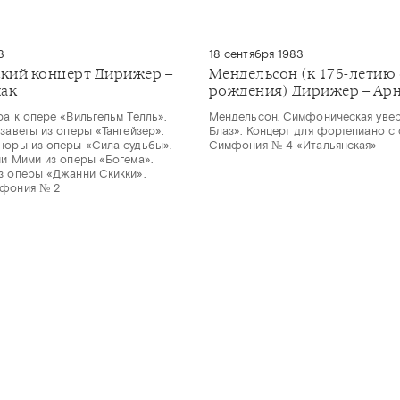
3
18 сентября 1983
кий концерт Дирижер –
Мендельсон (к 175-летию 
чак
рождения) Дирижер – Арн
ра к опере «Вильгельм Телль».
Мендельсон. Симфоническая уве
заветы из оперы «Тангейзер».
Блаз». Концерт для фортепиано с 
норы из оперы «Сила судьбы».
Симфония № 4 «Итальянская»
ии Мими из оперы «Богема».
з оперы «Джанни Скикки».
мфония № 2