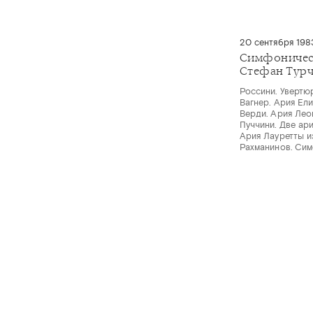
20 сентября 198
Симфоничес
Стефан Тур
Россини. Увертю
Вагнер. Ария Ели
Верди. Ария Лео
Пуччини. Две ар
Ария Лауретты и
Рахманинов. Си