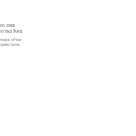
со дня
ольд Кац
ртюра «Рюи
оркестром.