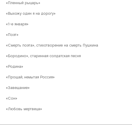
«Пленный рыцарь»
«Выхожу один я на дорогу»
«1-е января»
«Поэт»
«Смерть поэта», стихотворение на смерть Пушкина
«Бородино», старинная солдатская песня
«Родина»
«Прощай, немытая Россия»
«Завещание»
«Сон»
«Любовь мертвеца»