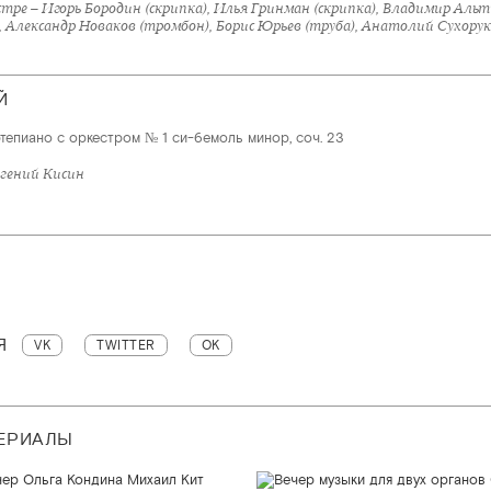
стре – Игорь Бородин (скрипка), Илья Гринман (скрипка), Владимир Альт
Й
тепиано с оркестром № 1 си-бемоль минор, соч. 23
вгений Кисин
Я
VK
TWITTER
OK
ТЕРИАЛЫ