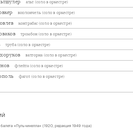
льтшулер
альт (соло в оркестре)
овкер
виолончель (соло в оркестре)
ковлев
контрабас (соло в оркестре)
оваков
тромбон (соло в оркестре)
в
труба (соло в оркестре)
ухоруков
валторна (соло в оркестре)
снов
флейта (соло в оркестре)
Тополь
фагот (соло в оркестре)
ИЙ
балета «Пульчинелла» (1920, редакция 1949 года)