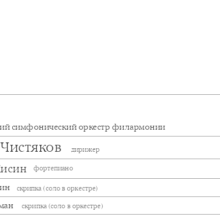
кий симфонический оркестр филармонии
 Чистяков
дирижер
Кисин
фортепиано
дин
скрипка (соло в оркестре)
ман
скрипка (соло в оркестре)