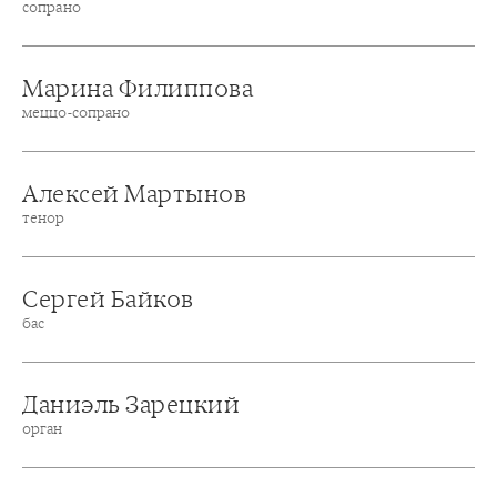
сопрано
Марина Филиппова
меццо-сопрано
Алексей Мартынов
тенор
Сергей Байков
бас
Даниэль Зарецкий
орган