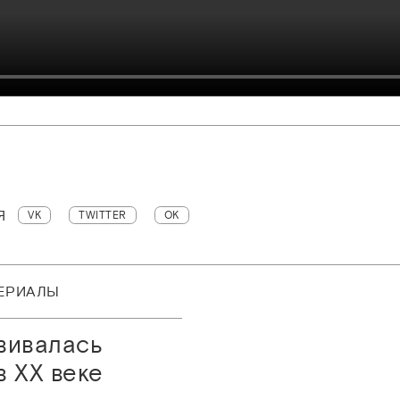
Я
VK
TWITTER
OK
ТЕРИАЛЫ
вивалась
в XX веке