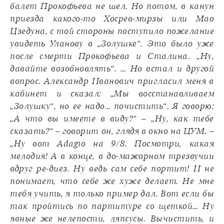
балет Прокофьева не шел. Но потом, в канун
приезда какого-то Хосрев-мирзы или Мао
Цзедуна, с той стороны поступило пожелание
увидеть Уланову в „Золушке“. Это было уже
после смерти Прокофьева и Сталина. „Ну,
давайте возобновлять“. … Но встал и другой
вопрос. Александр Иванович пригласил меня в
кабинет и сказал: „Мы восстанавливаем
„Золушку“, но ее надо… почистить“. Я говорю:
„А что вы имеете в виду?“ – „Ну, как тебе
сказать?“ – говорит он, глядя в окно на ЦУМ. –
„Ну вот Adagio на 9/8. Посмотри, какая
мелодия! А в конце, в до-мажорном трезвучии
вдруг ре-диез. Ну ведь сам себе портит! И не
понимает, что себе же хуже делает. Не мне
тебя учить, я только пример дал. Вот если бы
так пройтись по партитуре со щеткой… Ну
явные же нелепости, ляпсусы. Вычистить, и