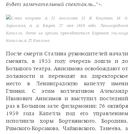
будет замечательный спектакль…“».
Слева направо: А. И. Анисимов, И. Я. Кацтова, М. Ф.
Заринская, А. А. Егоров. 27 мая 1959 года, Ленинградская
Капелла. Фото из архива преподавателя Хорового училища
Капеллы А. П. Емелина.
После смерти Сталина руководителей начали
сменять, в 1955 году очередь дошла и до
Большого театра. Анисимова освобождают от
должности и переводят на директорское
место в Ленинградскую капеллу имени
Глинки. С этим коллективом Александр
Иванович Анисимов и выступил последний
раз в Большом зале филармонии: 26 октября
1959 года Капелла под его управлением
исполнила хоры Бортнянского, Бородина,
Римского-Корсакова, Чайковского, Танеева, а