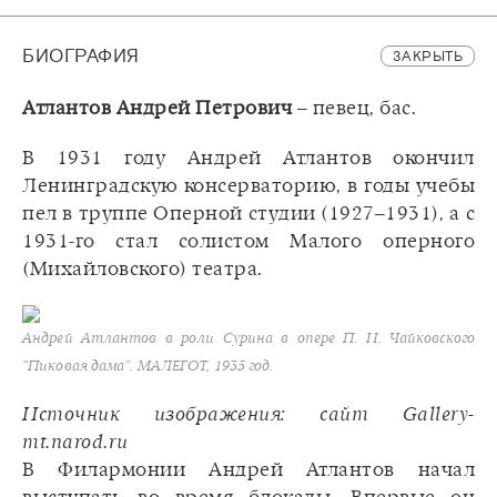
БИОГРАФИЯ
ЗАКРЫТЬ
Атлантов Андрей Петрович
– певец, бас.
В 1931 году Андрей Атлантов окончил
Ленинградскую консерваторию, в годы учебы
пел в труппе Оперной студии (1927–1931), а с
1931-го стал солистом Малого оперного
(Михайловского) театра.
Андрей Атлантов в роли Сурина в опере П. И. Чайковского
"Пиковая дама". МАЛЕГОТ, 1935 год.
Источник изображения: сайт Gallery-
mt.narod.ru
В Филармонии Андрей Атлантов начал