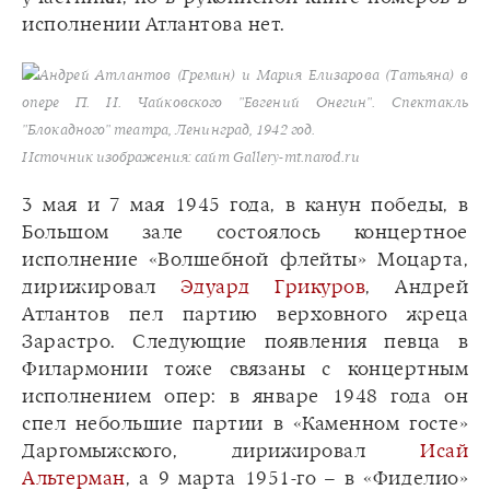
исполнении Атлантова нет.
Андрей Атлантов (Гремин) и Мария Елизарова (Татьяна) в
опере П. И. Чайковского "Евгений Онегин". Спектакль
"Блокадного" театра, Ленинград, 1942 год.
Источник изображения: сайт Gallery-mt.narod.ru
3 мая и 7 мая 1945 года, в канун победы, в
Большом зале состоялось концертное
исполнение «Волшебной флейты» Моцарта,
дирижировал
Эдуард Грикуров
, Андрей
Атлантов пел партию верховного жреца
Зарастро. Следующие появления певца в
Филармонии тоже связаны с концертным
исполнением опер: в январе 1948 года он
спел небольшие партии в «Каменном госте»
Даргомыжского, дирижировал
Исай
Альтерман
, а 9 марта 1951-го – в «Фиделио»