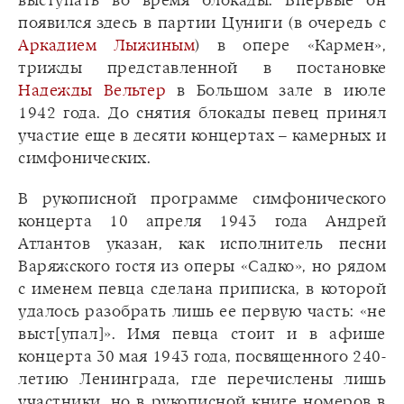
выступать во время блокады. Впервые он
появился здесь в партии Цуниги (в очередь с
Аркадием Лыжиным
) в опере «Кармен»,
трижды представленной в постановке
Надежды Вельтер
в Большом зале в июле
1942 года. До снятия блокады певец принял
участие еще в десяти концертах – камерных и
симфонических.
В рукописной программе симфонического
концерта 10 апреля 1943 года Андрей
Атлантов указан, как исполнитель песни
Варяжского гостя из оперы «Садко», но рядом
с именем певца сделана приписка, в которой
удалось разобрать лишь ее первую часть: «не
выст[упал]». Имя певца стоит и в афише
концерта 30 мая 1943 года, посвященного 240-
летию Ленинграда, где перечислены лишь
участники, но в рукописной книге номеров в