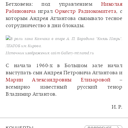
Бетховена: под управлением
Николая
Рабиновича
играл
Оркестр Радиокомитета
, с
которым Андрея Атлантова связывало тесное
сотрудничество в дни блокады.
В роли хана Кончака в опере А. П. Бородина "Князь Игорь".
ЛГАТОБ им. Кирова.
Источник изображения: сайт Gallery-mt.narod.ru
С начала 1960-х в Большом зале начал
выступать сын Андрея Петровича Атлантова и
Марии Александровны Елизаровой
–
всемирно известный русский тенор
Владимир Атлантов.
И. Р.