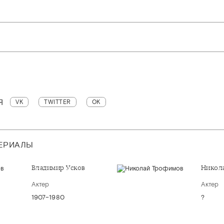
Я
VK
TWITTER
OK
ТЕРИАЛЫ
Владимир Усков
Никол
Актер
Актер
1907–1980
?