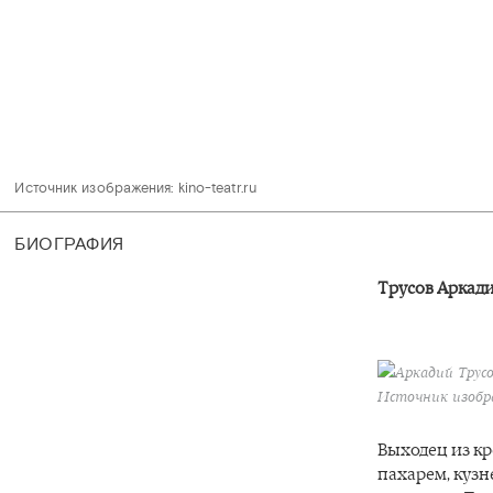
Источник изображения: kino-teatr.ru 
БИОГРАФИЯ
Трусов Аркад
Аркадий Трусов
Источник изобра
Выходец из кр
пахарем, кузн