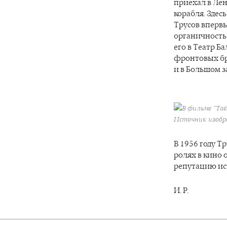
приехал в Лен
корабля. Здес
Трусов впервы
органичность 
его в Театр Б
фронтовых бри
и в Большом з
В фильме "Таё
Источник изобра
В 1956 году Т
ролях в кино о
репутацию ис
И. Р.