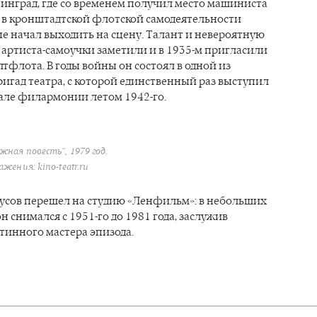
инград, где со временем получил место машиниста
ь в кронштадтской флотской самодеятельности
е начал выходить на сцену. Талант и невероятную
артиста-самоучки заметили и в 1935-м пригласили
алтфлота. В годы войны он состоял в одной из
гад театра, с которой единственный раз выступил
але филармонии летом 1942-го.
жная повесть", 1979 год.
жения: kino-teatr.ru
русов перешел на студию «Ленфильм»: в небольших
н снимался с 1951-го до 1981 года, заслужив
тинного мастера эпизода.