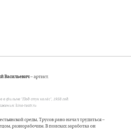
ий Васильевич
– артист.
 в фильме "Под стук колёс", 1958 год.
жения: kino-teatr.ru
естьянской среды, Трусов рано начал трудиться –
ецом, разнорабочим. В поисках заработка он