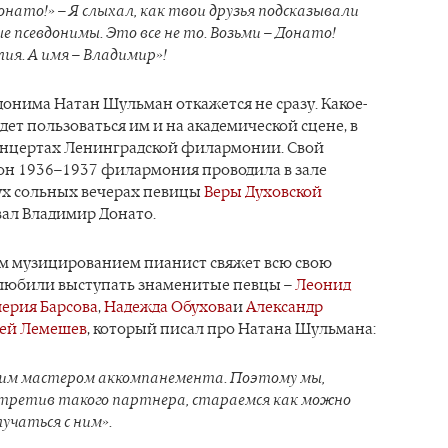
онато!» – Я слыхал, как твои друзья подсказывали
е псевдонимы. Это все не то. Возьми – Донато!
ия. А имя – Владимир»!
донима Натан Шульман откажется не сразу. Какое-
удет пользоваться им и на академической сцене, в
концертах Ленинградской филармонии. Свой
он 1936–1937 филармония проводила в зале
вух сольных вечерах певицы
Веры Духовской
ал Владимир Донато.
м музицированием пианист свяжет всю свою
 любили выступать знаменитые певцы –
Леонид
лерия Барсова
,
Надежда Обухова
и
Александр
ей Лемешев
, который писал про Натана Шульмана:
ким мастером аккомпанемента. Поэтому мы,
стретив такого партнера, стараемся как можно
учаться с ним».