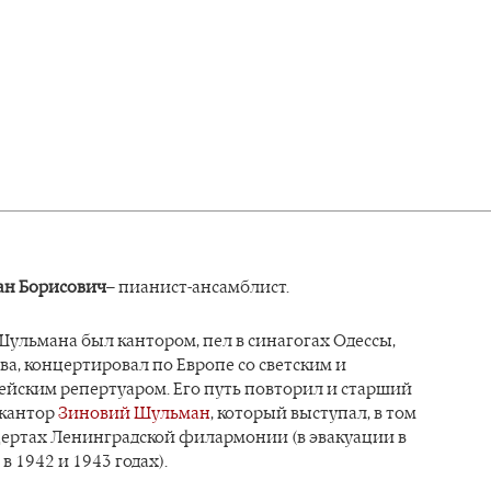
ан Борисович
– пианист-ансамблист.
ульмана был кантором, пел в синагогах Одессы,
ва, концертировал по Европе со светским и
ейским репертуаром. Его путь повторил и старший
 кантор
Зиновий Шульман
, который выступал, в том
цертах Ленинградской филармонии (в эвакуации в
в 1942 и 1943 годах).