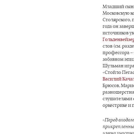
Младший сын 
Московскую к
Столярского, 
года он завер
источников ук
Гольденвейзе
слов (см. раз
профессора – 
забавном эпиз
Шульман игра
«Стойло Пегас
Василий Кача
Брюсов, Марие
разношерстна
слушателями е
оркестрике и
«Перед входом 
прикрепленный
имена участни