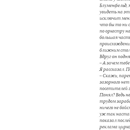
Блуменфельд, м
увидеть на эт
исключит меня
что бы то ни 
по оркестру н
большая часть
происхождения
ближним столи
Вдруг он подня
– А зачем теб
Я рассказал. 
– Скажи, паре
зазорного нет
посетителей э
Понял? Ведь не
трудом зараба
ничего не бойс
уж так настаи
показал после
реклама цирко