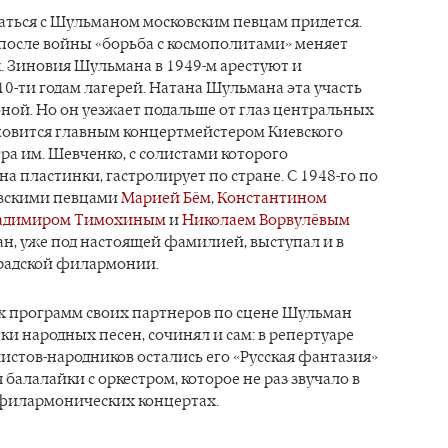
таться с Шульманом московским певцам придется.
после войны «борьба с космополитами» меняет
. Зиновия Шульмана в 1949-м арестуют и
10-ти годам лагерей. Натана Шульмана эта участь
ной. Но он уезжает подальше от глаз центральных
ановится главным концертмейстером Киевского
ра им. Шевченко, с солистами которого
на пластинки, гастролирует по стране. С 1948-го по
евскими певцами
Марией Бём
,
Константином
адимиром Тимохиным
и
Николаем Ворвулёвым
н, уже под настоящей фамилией, выступал и в
радской филармонии.
х программ своих партнеров по сцене Шульман
ки народных песен, сочинял и сам: в репертуаре
стов-народников остались его «Русская фантазия»
 балалайки с оркестром, которое не раз звучало в
 филармонических концертах.