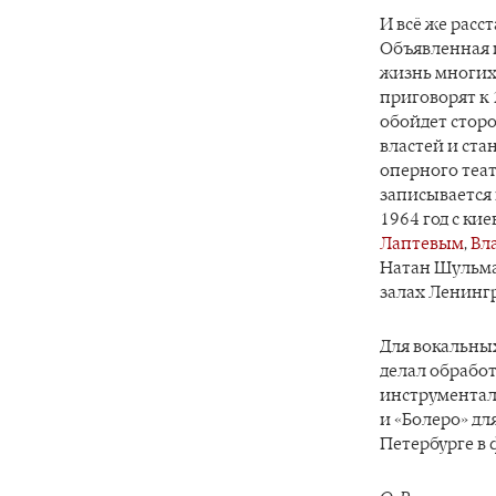
И всё же расс
Объявленная 
жизнь многих
приговорят к 
обойдет сторо
властей и ст
оперного теат
записывается 
1964 год с ки
Лаптевым
,
Вл
Натан Шульма
залах Ленинг
Для вокальны
делал обработ
инструментали
и «Болеро» для
Петербурге в