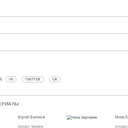
Я
VK
TWITTER
OK
ТЕРИАЛЫ
Юрий Бычков
Нина 
Артист балета
Актрис