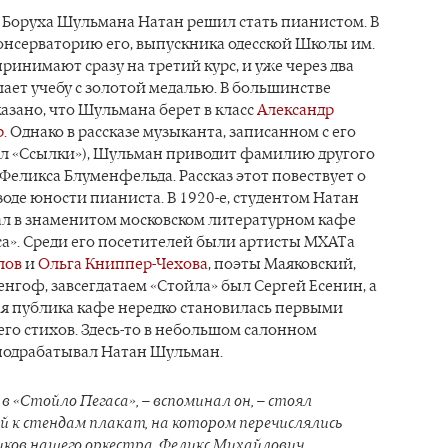
Боруха Шульмана Натан решил стать пианистом. В
онсерваторию его, выпускника одесской Школы им.
принимают сразу на третий курс, и уже через два
шает учебу с золотой медалью. В большинстве
азано, что Шульмана берет в класс
Александр
р
. Однако в рассказе музыканта, записанном с его
дел «Ссылки»), Шульман приводит фамилию другого
Феликса Блуменфельда. Рассказ этот повествует о
оде юности пианиста. В 1920-е, студентом Натан
л в знаменитом московском литературном кафе
а». Среди его посетителей были артисты МХАТа
лов
и
Ольга Книппер-Чехова
, поэты Маяковский,
нгоф, завсегдатаем «Стойла» был Сергей Есенин, а
я публика кафе нередко становилась первыми
го стихов. Здесь-то в небольшом салонном
 подрабатывал Натан Шульман.
в «Стойло Пегаса», – вспоминал он, – стоял
 к стендам плакат, на котором перечислялись
ков нашего оркестра. Феликс Михайлович