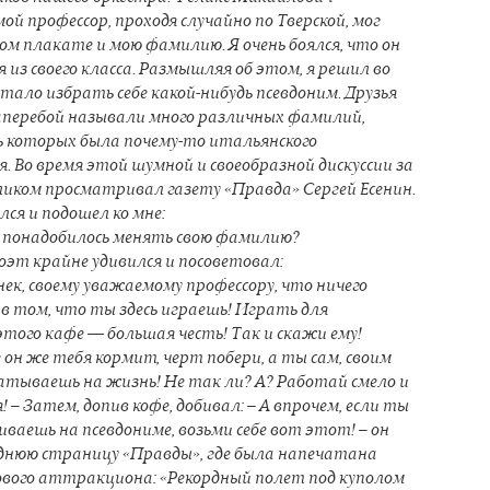
ой профессор, проходя случайно по Тверской, мог
ом плакате и мою фамилию. Я очень боялся, что он
 из своего класса. Размышляя об этом, я решил во
стало избрать себе какой-нибудь псевдоним. Друзья
аперебой называли много различных фамилий,
 которых была почему-то итальянского
. Во время этой шумной и своеобразной дискуссии за
ком просматривал газету «Правда» Сергей Есенин.
лся и подошел ко мне:
е понадобилось менять свою фамилию?
Поэт крайне удивился и посоветовал:
нек, своему уважаемому профессору, что ничего
 в том, что ты здесь играешь! Играть для
того кафе — большая честь! Так и скажи ему!
 он же тебя кормит, черт побери, а ты сам, своим
тываешь на жизнь! Не так ли? А? Работай смело и
я! – Затем, допив кофе, добивал: – А впрочем, если ты
ваешь на псевдониме, возьми себе вот этот! – он
днюю страницу «Правды», где была напечатана
вого аттракциона: «Рекордный полет под куполом