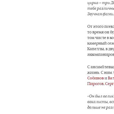
цирка – три Д
тебе различны
Звучная фамил
От этого псев
то время он б
том числе в 
камерный сез
Капеллы, в д
аккомпаниров
С ансамблевы
жизнь. С ним
Собинов
и
Ва
Пирогов
,
Серг
«Он был вели
вокалисты, в
дольше не разл