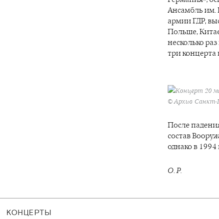
Ансамбль им.
армии ГДР, вы
Польше, Китае
несколько раз 
три концерта
Концерт 20 ма
© Архив Санкт-
После падени
состав Воору
однако в 1994
О. Р.
КОНЦЕРТЫ