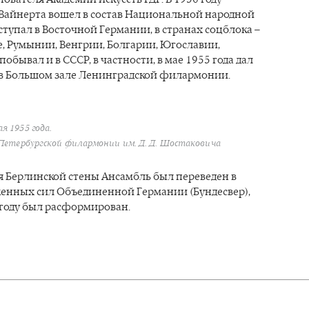
 Вайнерта вошел в состав Национальной народной
ступал в Восточной Германии, в странах соцблока –
, Румынии, Венгрии, Болгарии, Югославии,
побывал и в СССР, в частности, в мае 1955 года дал
 в Большом зале Ленинградской филармонии.
я 1955 года.
Петербургской филармонии им. Д. Д. Шостаковича
я Берлинской стены Ансамбль был переведен в
женных сил Объединенной Германии (Бундесвер),
 году был расформирован.