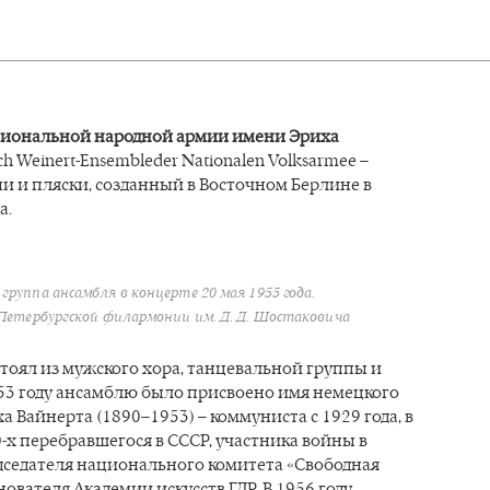
иональной народной армии имени Эриха
ich Weinert-Ensembleder Nationalen Volksarmee –
и и пляски, созданный в Восточном Берлине в
а.
группа ансамбля в концерте 20 мая 1955 года.
Петербургской филармонии им. Д. Д. Шостаковича
тоял из мужского хора, танцевальной группы и
953 году ансамблю было присвоено имя немецкого
а Вайнерта (1890–1953) – коммуниста с 1929 года, в
-х перебравшегося в СССР, участника войны в
дседателя национального комитета «Свободная
нователя Академии искусств ГДР. В 1956 году