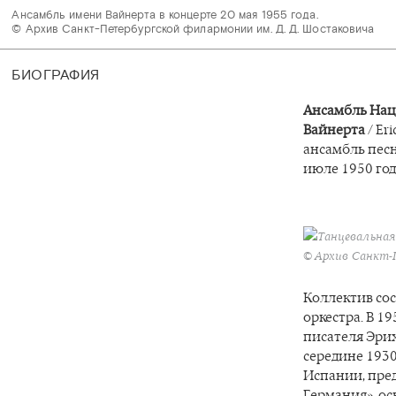
Ансамбль имени Вайнерта в концерте 20 мая 1955 года.

© Архив Санкт-Петербургской филармонии им. Д. Д. Шостаковича 
БИОГРАФИЯ
Ансамбль Нац
Вайнерта
/ Er
ансамбль песн
июле 1950 год
Танцевальная 
© Архив Санкт-
Коллектив сос
оркестра. В 1
писателя Эрих
середине 1930
Испании, пре
Германия», ос