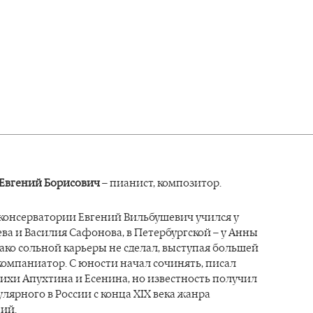
Евгений Борисович
– пианист, композитор.
 консерватории Евгений Вильбушевич учился у
ва и Василия Сафонова, в Петербургской – у Анны
ако сольной карьеры не сделал, выступая большей
компаниатор. С юности начал сочинять, писал
ихи Апухтина и Есенина, но известность получил
улярного в России с конца XIX века жанра
ий.