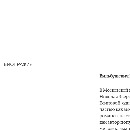
БИОГРАФИЯ
Вильбушевич 
В Московской
Николая Звере
Есиповой, одн
частью как ак
романсы на ст
как автор поп
мелодекламац