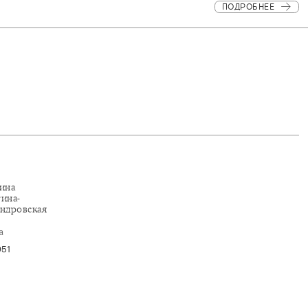
ПОДРОБНЕЕ
ина
ина-
ндровская
а
951