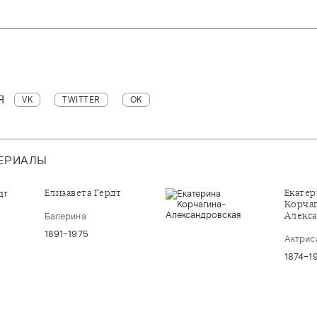
Я
VK
TWITTER
OK
ТЕРИАЛЫ
Елизавета Гердт
Екатер
Корчаг
Алекса
Балерина
1891–1975
Актрис
1874–1