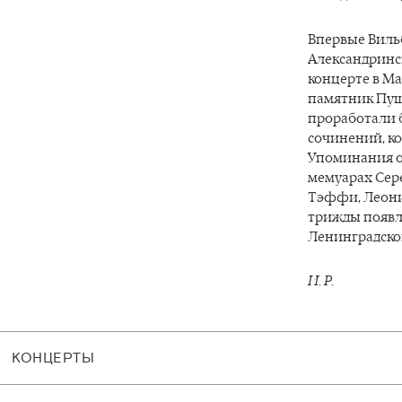
Впервые Виль
Александринс
концерте в Ма
памятник Пуш
проработали б
сочинений, к
Упоминания о
мемуарах Сере
Тэффи, Леони
трижды появл
Ленинградск
И. Р.
КОНЦЕРТЫ