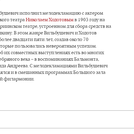
бушевич исполнил мелодекламацию с актером
кого театра
Николаем Ходотовым
в 1903 году на
риинском театре, устроенном для сбора средств на
кину. В этом жанре Вильбушевич и Ходотов
олее двадцати пяти лет, создав около 70
оторые пользовались невероятным успехом.
б их совместных выступлениях есть во многих
бряного века – в воспоминаниях Бальмонта,
да Андреева. С мелодекламациями Вильбушевич
ялся и в смешанных программах Большого зала
ой филармонии.