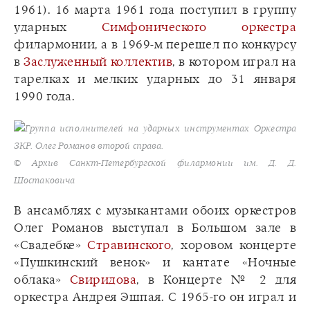
1961). 16 марта 1961 года поступил в группу
ударных
Симфонического оркестра
филармонии, а в 1969-м перешел по конкурсу
в
Заслуженный коллектив
, в котором играл на
тарелках и мелких ударных до 31 января
1990 года.
Группа исполнителей на ударных инструментах Оркестра
ЗКР. Олег Романов второй справа.
© Архив Санкт-Петербургской филармонии им. Д. Д.
Шостаковича
В ансамблях с музыкантами обоих оркестров
Олег Романов выступал в Большом зале в
«Свадебке»
Стравинского
, хоровом концерте
«Пушкинский венок» и кантате «Ночные
облака»
Свиридова
, в Концерте № 2 для
оркестра Андрея Эшпая. С 1965-го он играл и