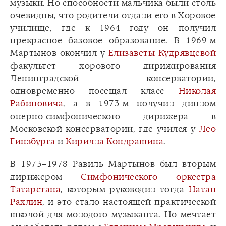
музыки. Но способности мальчика были столь
очевидны, что родители отдали его в Хоровое
училище, где к 1964 году он получил
прекрасное базовое образование. В 1969-м
Мартынов окончил у
Елизаветы Кудрявцевой
факультет хорового дирижирования
Ленинградской консерватории,
одновременно посещал класс
Николая
Рабиновича
, а в 1973-м получил диплом
оперно-симфонического дирижера в
Московской консерватории, где учился у
Лео
Гинзбурга
и
Кирилла Кондрашина
.
В 1973–1978 Равиль Мартынов был вторым
дирижером
Симфонического оркестра
Татарстана
, которым руководил тогда
Натан
Рахлин
, и это стало настоящей практической
школой для молодого музыканта. Но мечтает