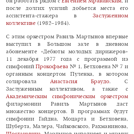
он работать рядом с
Евгением Мравинским
, и
после долгих усилий добьется места его
ассистента-стажера в
Заслуженном
коллективе
(1982–1984).
С этим оркестром Равиль Мартынов впервые
выступил в Большом зале в дневном
абонементе «Дебюты молодых дирижеров»
11 декабря 1977 года с программой из
симфоний
Прокофьева
№ 1, Бетховена № 7 и
органным концертом Пуленка, в котором
солировала
Анастасия Браудо
. С
Заслуженным коллективом, а также с
Академическим симфоническим оркестром
филармонии Равиль Мартынов даст
множество концертов. В программах будут
симфонии Гайдна, Моцарта и Бетховена,
Шуберта, Малера, Чайковского, Рахманинова,
Шостаковича
. Мартынов исполняет и музыку