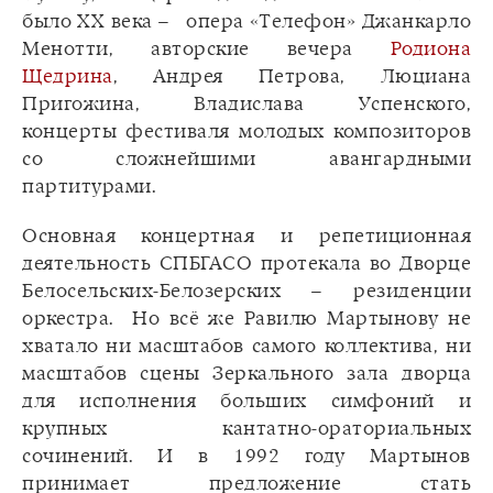
было ХХ века – опера «Телефон» Джанкарло
Менотти, авторские вечера
Родиона
Щедрина
, Андрея Петрова, Люциана
Пригожина, Владислава Успенского,
концерты фестиваля молодых композиторов
со сложнейшими авангардными
партитурами.
Основная концертная и репетиционная
деятельность СПБГАСО протекала во Дворце
Белосельских-Белозерских – резиденции
оркестра. Но всё же Равилю Мартынову не
хватало ни масштабов самого коллектива, ни
масштабов сцены Зеркального зала дворца
для исполнения больших симфоний и
крупных кантатно-ораториальных
сочинений. И в 1992 году Мартынов
принимает предложение стать