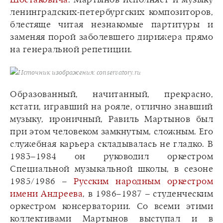
ленинградских-петербургских композиторов,
блестяще читая незнакомые партитуры и
заменяя порой заболевшего дирижера прямо
на генеральной репетиции.
Источник изображения: conservatory.ru
Образованный, начитанный, прекрасно,
кстати, игравший на рояле, отлично знавший
музыку, ироничный, Равиль Мартынов был
при этом человеком замкнутым, сложным. Его
служебная карьера складывалась не гладко. В
1983–1984 он руководил оркестром
Специальной музыкальной школы, в сезоне
1985/1986 –
Русским народным оркестром
имени Андреева
, в 1986–1987 – студенческим
оркестром консерватории. Со всеми этими
коллективами Мартынов выступал и в