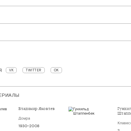
Я
VK
TWITTER
OK
ТЕРИАЛЫ
Владимир Яковлев
Гунхи
Штапп
Домра
Клавес
1930–2008
?