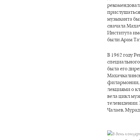
рекомендовал
прислушаться 
музыканта бы
сначала Махач
Института име
были Арам Та
В 1962 году Р
специального
была его дир
Махачкалинск
филармонии, в
лекциями о к
вела цикл му
телевидении.
Чалаев, Мурад
В день концер