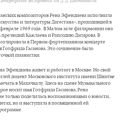
Петербургской филармонии им. Д. Д. Шостаковича
танских композиторов Рена Эфендиева исполнила
искусства и литературы Дагестана», проходившей в
 феврале 1969 года. В Малом зале филармонии она
 прелюдий Кажлаева и Рапсодию Дагирова. В
 солировала в Первом фортепианном концерте
я Готфрида Гасанова. Это сочинение было
точкой пианистки.
ена Эфендиева живет и работает в Москве. Но свой
илей доцент Московского института имени Шнитке
ечать в Махачкалу. Здесь на сцене Музыкального
рое носит имя Готфрида Гасанова, Рена
не только поделилась воспоминаниями о юности,
легах, но и выступила в посвященной ей
рограмме.