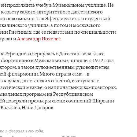
 ей продолжить учебу в Музыкальном училище. Не
к совету самого авторитетного дагестанского
ло невозможно. Так Эфендиева стала студенткой
калинского училища, а потом и московского
ни Гнесиных, где ее педагогами по специальности
тулян и
Александр Иохелес
.
ена Эфендиева вернулась в Дагестан, вела класс
 фортепиано в Музыкальном училище, с 1972 года
ектором, а также художественным руководителем
ой филармонии. Много играла сама – в
 клубах дагестанских селений, выступала с
лассической музыке, о национальных композиторах,
зыкальных программ на Республиканском
 Ей доверяли премьеры своих сочинений Ширвани
 Кажлаев, Наби Дагиров.
та 5 февраля 1969 года.