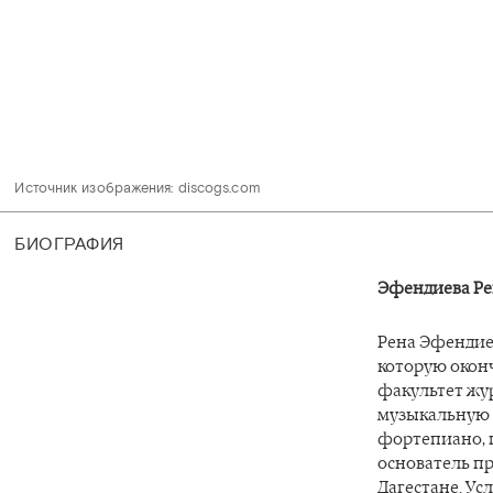
Источник изображения: discogs.com 
БИОГРАФИЯ
Эфендиева Ре
Рена Эфендиев
которую оконч
факультет жу
музыкальную ш
фортепиано, 
основатель п
Дагестане. Ус