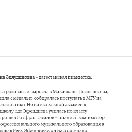
на Зияудиновна
– дагестанская пианистка.
а родилась и выросла в Махачкале. После школы,
ила с медалью, собиралась поступать в МГУ на
рналистики. Но на выпускной экзамен в
колу, где Эфендиева училась по классу
пришел Готфрид Гасанов – пианист, композитор,
рофессионального музыкального образования в
лышав Рену Эфендиеву, он настоятельно