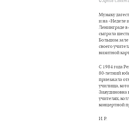
© Архив Санкт-
Музыку дагес
и на «Неделе 
Ленинграде в
сыграла шесть
Большом зале
своего учител
визитной кар
С 1984 года Р
80-летний юб
приезжала отм
училища, кото
Зияудиновна 
учителях, кол
концертной п
И. Р.