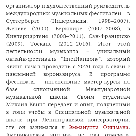
организатор и художественный руководитель
международных музыкальных фестивалей – в
Сустерберге (Нидерланды, 1998–2007),
Женеве (2000), Беркшире (2007–2008), в
Хинтерцартене (2008–2011), Сан-Франциско
(2009), Тоскане (2012–2016). Итог этой
деятельности музыканта – уникальный
онлайн-фестиваль “InterHarmony”, который
Квинт начал проводить с 2020 года в связи с
пандемией коронавируса. В программе
фестиваля – интенсивные мастер-курсы на
базе одноименной Международной
музыкальной школы. Своим студентам
Михаил Квинт передает и опыт, полученный
в годы учебы в Специальной музыкальной
школе при Ленинградской консерватории,
где он занимался у
Эммануила Фишмана
.
Американская критика не раз отмечала