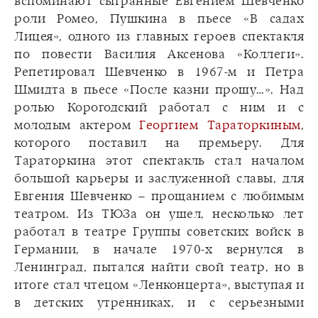
вспоминают сыгранные Евгением Шевченко
роли Ромео, Пушкина в пьесе «В садах
Лицея», одного из главных героев спектакля
по повести Василия Аксенова «Коллеги».
Репетировал Шевченко в 1967-м и Петра
Шмидта в пьесе «После казни прошу…». Над
ролью Корогодский работал с ним и с
молодым актером
Георгием Тараторкиным
,
которого поставил на премьеру. Для
Тараторкина этот спектакль стал началом
большой карьеры и заслуженной славы, для
Евгения Шевченко – прощанием с любимым
театром. Из ТЮЗа он ушел, несколько лет
работал в театре Группы советских войск в
Германии, в начале 1970-х вернулся в
Ленинград, пытался найти свой театр, но в
итоге стал чтецом «Ленконцерта», выступая и
в детских утренниках, и с серьезными