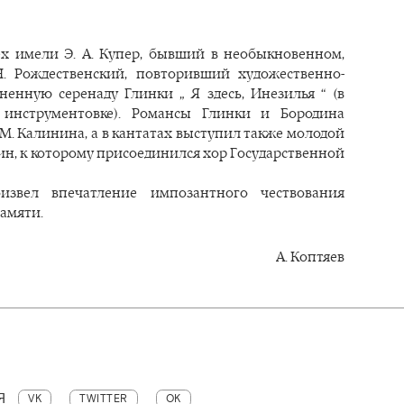
 имели Э. А. Купер, бывший в необыкновенном,
Н. Рождественский, повторивший художественно-
ненную серенаду Глинки „ Я здесь, Инезилья “ (в
й инструментовке). Романсы Глинки и Бородина
М. Калинина, а в кантатах выступил также молодой
лин, к которому присоединился хор Государственной
извел впечатление импозантного чествования
амяти.
А. Коптяев
Я
VK
TWITTER
OK