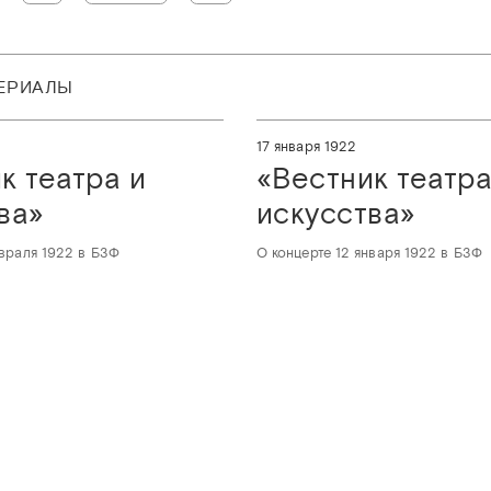
ТЕРИАЛЫ
2
17 января 1922
ик театра и
«‎Вестник театра
ва»‎
искусства»‎
враля 1922 в БЗФ
О концерте 12 января 1922 в БЗФ