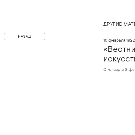
ДРУГИЕ МА
НАЗАД
16 февраля 192
«‎Вестн
искусст
О концерте 8 фе