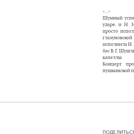
<…>
Шумный успех
ударе, и Н. 
просто испол
глазуновско
исполнила Н. 
бас В. Г. Шуш
капеллы.
Концерт про
пушкинской п
ПОДЕЛИТЬС