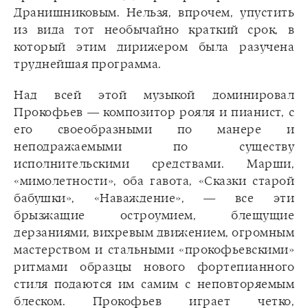
Дранишниковым. Нельзя, впрочем, упустить
из вида тот необычайно краткий срок, в
который этим дирижером была разучена
труднейшая программа.
Над всей этой музыкой доминировал
Прокофьев — композитор рояля и пианист, с
его своеобразными по манере и
неподражаемыми по существу
исполнительскими средствами. Марши,
«мимолетности», оба гавота, «Сказки старой
бабушки», «Наваждение», — все эти
брызжащие остроумием, блещущие
дерзаниями, вихревым движением, огромным
мастерством и стальными «прокофьевскими»
ритмами образцы нового фортепианного
стиля подаются им самим с неповторяемым
блеском. Прокофьев играет четко,