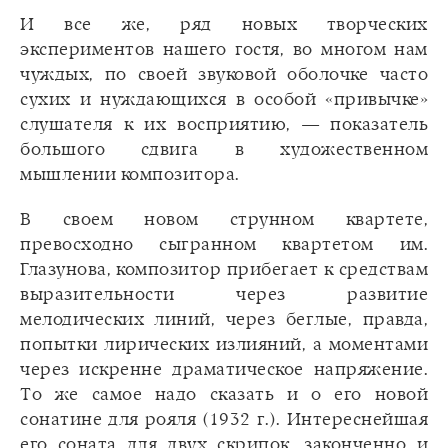
И все же, ряд новых творческих
экспериментов нашего гостя, во многом нам
чуждых, по своей звуковой оболочке часто
сухих и нуждающихся в особой «привычке»
слушателя к их восприятию, — показатель
большого сдвига в художественном
мышлении композитора.
В своем новом струнном квартете,
превосходно сыгранном квартетом им.
Глазунова, композитор прибегает к средствам
выразительности через развитие
мелодических линий, через беглые, правда,
попытки лирических излияний, а моментами
через искренне драматическое напряжение.
То же самое надо сказать и о его новой
сонатине для рояля (1932 г.). Интереснейшая
его соната для двух скрипок, законченно и