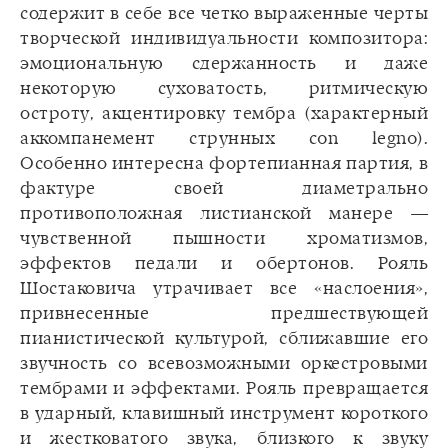
содержит в себе все четко выраженные черты
творческой индивидуальности композитора:
эмоциональную сдержанность и даже
некоторую суховатость, ритмическую
остроту, акцентировку тембра (характерный
аккомпанемент струнных con legno).
Особенно интересна фортепианная партия, в
фактуре своей диаметрально
противоположная листианской манере —
чувственной пышности хроматизмов,
эффектов педали и обертонов. Рояль
Шостаковича утрачивает все «наслоения»,
привнесенные предшествующей
пианистической культурой, сближавшие его
звучность со всевозможными оркестровыми
тембрами и эффектами. Рояль превращается
в ударный, клавишный инструмент короткого
и жестковатого звука, близкого к звуку