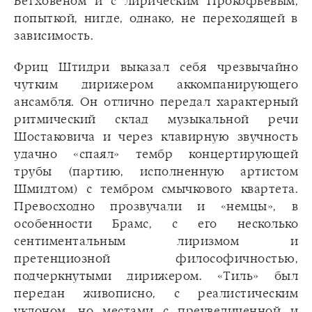
Бетховеном и с лирическим Прокофьевым,
попыткой, нигде, однако, не переходящей в
зависимость.
Фриц Штидри выказал себя чрезвычайно
чутким дирижером аккомпанирующего
ансамбля. Он отлично передал характерный
ритмический склад музыкальной речи
Шостаковича и через клавирную звучность
удачно «спаял» тембр концертирующей
трубы (партию, исполненную артистом
Шмидтом) с тембром смычкового квартета.
Превосходно прозвучали и «немцы», в
особенности Брамс, с его несколько
сентиментальным лиризмом и
претенциозной философичностью,
подчеркнутыми дирижером. «Тиль» был
передан живописно, с реалистическим
уклоном, но местами с преувеличенной и