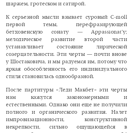
шаржем, гротеском и сатирой.
К серьезной мысли взывает суровый С-moll
первой темы, перефразирующей
бетховенскую сонату — Appassionat’у;
мелодическое развитие второй части
устанавливает состояние лирической
созерцательности. Эти черты — почти внове
у Шостаковича, и мы радуемся им, потому что
яркая обособленность его индивидуального
стиля становилась однообразной.
После партитуры «Леди Макбет» эти черты
нам кажутся закономерными и
естественными. Однако они еще не получили
полного и органического развития. Налет
импровизационности, конструктивной
некрепкости, сильно ощущающейся в