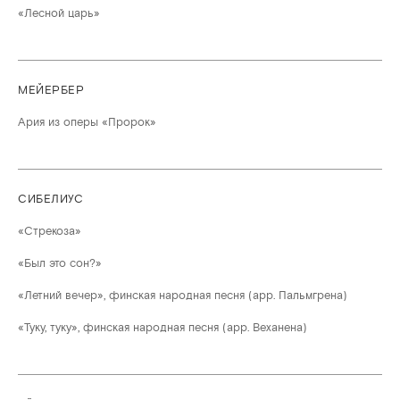
«Лесной царь»
МЕЙЕРБЕР
Ария из оперы «Пророк»
СИБЕЛИУС
«Стрекоза»
«Был это сон?»
«Летний вечер», финская народная песня (арр. Пальмгрена)
«Туку, туку», финская народная песня (арр. Веханена)