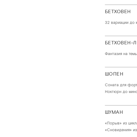
БЕТХОВЕН
32 вариации до 
БЕТХОВЕН–
Фантазия на тем
ШОПЕН
Соната для форт
Ноктюрн до мино
ШУМАН
«Порыв» из цикл
«Сновидения» из