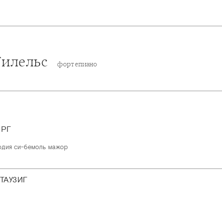
Гилельс
фортепиано
ЕРГ
юдия си-бемоль мажор
ТАУЗИГ