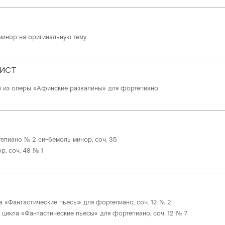
минор на оригинальную тему
ЛИСТ
ы из оперы «Афинские развалины» для фортепиано
епиано № 2 си-бемоль минор, соч. 35
р, соч. 48 № 1
а «Фантастические пьесы» для фортепиано, соч. 12 № 2
 цикла «Фантастические пьесы» для фортепиано, соч. 12 № 7