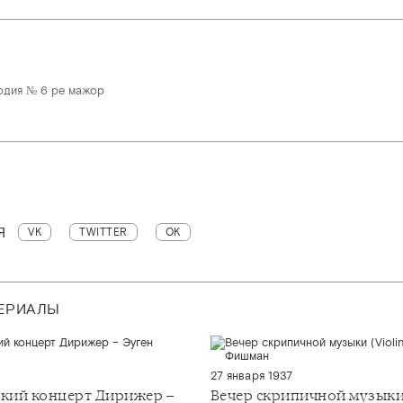
одия № 6 ре мажор
Я
VK
TWITTER
OK
ТЕРИАЛЫ
27 января 1937
кий концерт Дирижер –
Вечер скрипичной музык