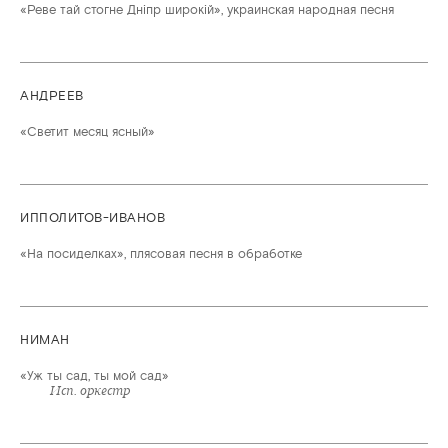
«Реве тай стогне Днiпр широкiй», украинская народная песня
АНДРЕЕВ
«Светит месяц ясный»
ИППОЛИТОВ-ИВАНОВ
«На посиделках», плясовая песня в обработке
НИМАН
«Уж ты сад, ты мой сад»
Исп. оркестр