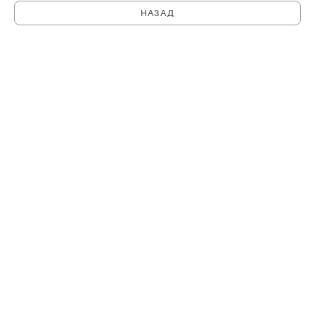
НАЗАД
C
PHILHARMONIA.SPB.RU