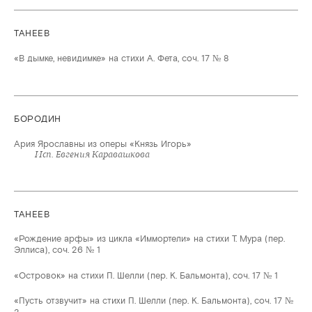
ТАНЕЕВ
«В дымке, невидимке» на стихи А. Фета, соч. 17 № 8
БОРОДИН
Ария Ярославны из оперы «Князь Игорь»
Исп. Евгения Каравашкова
ТАНЕЕВ
«Рождение арфы» из цикла «Иммортели» на стихи Т. Мура (пер.
Эллиса), соч. 26 № 1
«Островок» на стихи П. Шелли (пер. К. Бальмонта), соч. 17 № 1
«Пусть отзвучит» на стихи П. Шелли (пер. К. Бальмонта), соч. 17 №