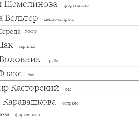
я Щемелинова
фортепиано
а Вельтер
меццо-сопрано
Середа
тенор
Шак
скрипка
Воловник
труба
Флакс
бас
ир Касторский
бас
я Каравашкова
сопрано
дова
фортепиано