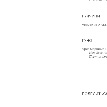
Исп. Влади
ПУЧЧИНИ
Ариозо из опер
ГУНО
Ария Маргариты 
Исп. Евген
Партия фор
ПОДЕЛИТЬС