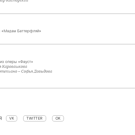
мир Касторский
ы «Мадам Баттерфляй»
из оперы «Фауст»
ия Каравашкова
тепиано – Софья Давыдова
Я
VK
TWITTER
OK