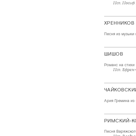
Исп. Иосиф
ХРЕННИКОВ
Песня из музыки 
ШИШОВ
Романс на стихи
Исп. Ефрем 
ЧАЙКОВСКИ
Ария Гремина из
РИМСКИЙ-К
Песня Варяжског