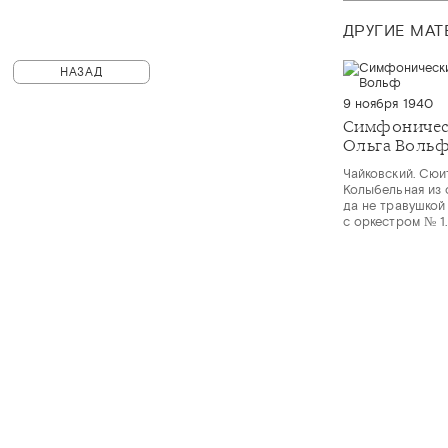
ДРУГИЕ МА
НАЗАД
9 ноября 1940
Симфоничес
Ольга Воль
Чайковский. Сюи
Колыбельная из 
да не травушкой
с оркестром № 1