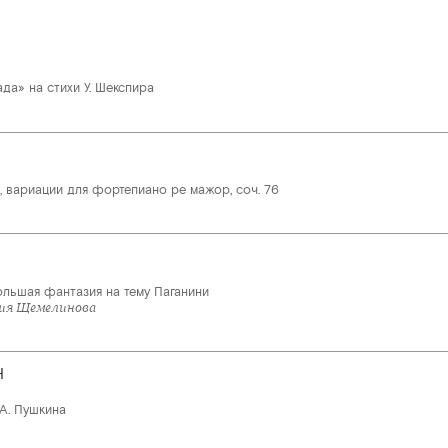
да» на стихи У. Шекспира
, вариации для фортепиано ре мажор, соч. 76
ольшая фантазия на тему Паганини
ия Щемелинова
Н
А. Пушкина