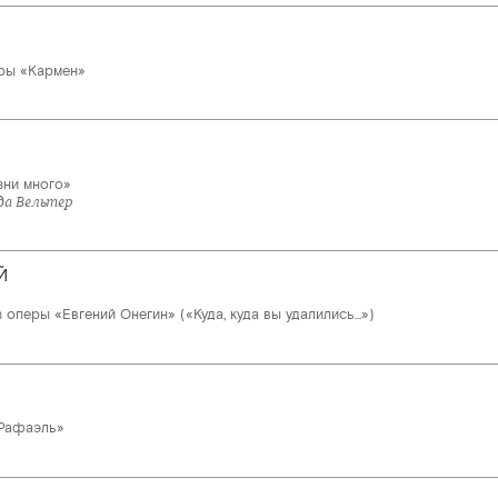
ры «Кармен»
зни много»
да Вельтер
Й
 оперы «Евгений Онегин» («Куда, куда вы удалились...»)
«Рафаэль»