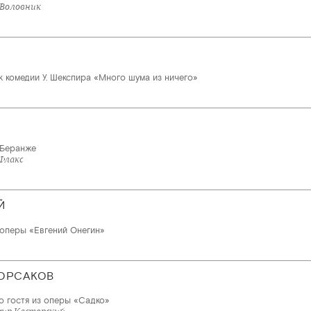
 Воловник
к комедии У. Шекспира «Много шума из ничего»
 Беранже
Флакс
Й
 оперы «Евгений Онегин»
ОРСАКОВ
о гостя из оперы «Садко»