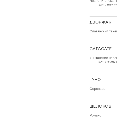
Неаполитанская 
Исп. Никола
ДВОРЖАК
Славянский тане
САРАСАТЕ
«Цыганские напе
Исп. Семен
ГУНО
Серенада
ЩЕЛОКОВ
Романс