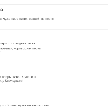
ИЙ
а, чужо пиво пити», свадебная песня
чер», хороводная песня
царевна», хороводная песня
р
з оперы «Иван Сусанин»
мир Касторский
, по Волге», музыкальная картина