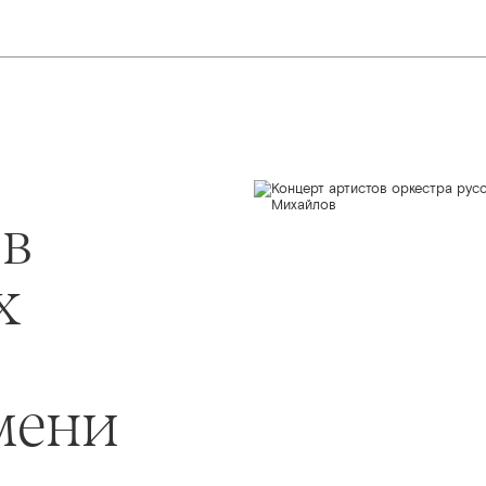
ов
х
мени