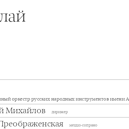
лай
нный оркестр русских народных инструментов имени 
й Михайлов
дирижер
Преображенская
меццо-сопрано