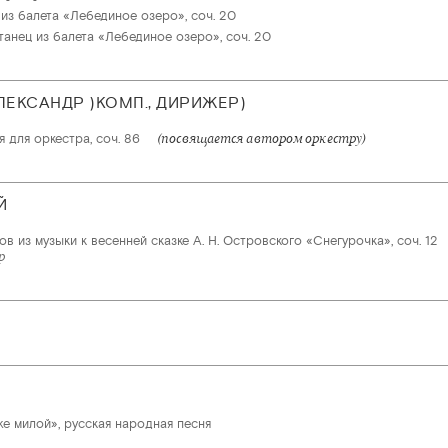
из балета «Лебединое озеро», соч. 20
танец из балета «Лебединое озеро», соч. 20
ЛЕКСАНДР )КОМП., ДИРИЖЕР)
 для оркестра, соч. 86
(посвящается автором оркестру)
Й
в из музыки к весенней сказке А. Н. Островского «Снегурочка», соч. 12
р
же милой», русская народная песня