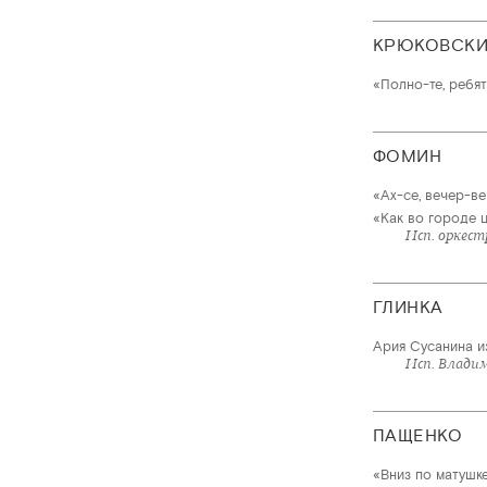
КРЮКОВСК
«Полно-те, ребят
ФОМИН
«Ах-се, вечер-ве
«Как во городе 
Исп. оркест
ГЛИНКА
Ария Сусанина и
Исп. Влади
ПАЩЕНКО
«Вниз по матушке