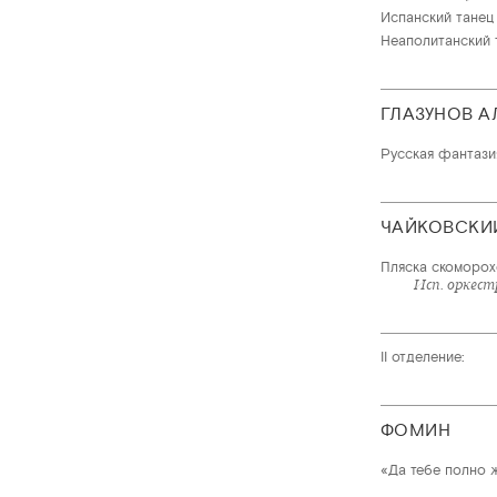
Испанский танец 
Неаполитанский 
ГЛАЗУНОВ А
Русская фантазия
ЧАЙКОВСКИ
Пляска скоморохо
Исп. оркест
II отделение:
ФОМИН
«Да тебе полно 