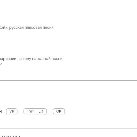
ой», русская плясовая песня
вариации на тему народной песни
р
Я
VK
TWITTER
OK