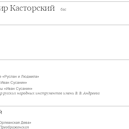
ир Касторский
бас
е «Руслан и Людмила»
«Иван Сусанин»
ры «Иван Сусанин»
р русских народных инструментов имени В. В. Андреева
Й
Орлеанская Дева»
 Преображенская