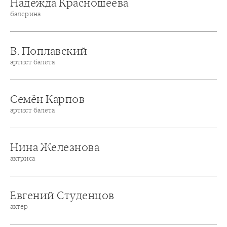
Надежда Красношеева
балерина
В. Поплавский
артист балета
Семён Карпов
артист балета
Нина Железнова
актриса
Евгений Студенцов
актер