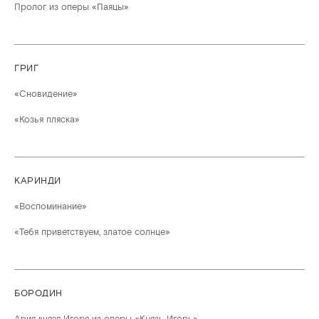
Пролог из оперы «Паяцы»
ГРИГ
«Сновидение»
«Козья пляска»
КАРИНДИ
«Воспоминание»
«Тебя приветствуем, златое солнце»
БОРОДИН
Ария князя Игоря из оперы «Князь Игорь»