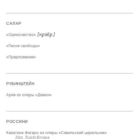
САЛАР
[нрзбр.]
«Одиночество»
«Песня свободы»
«Предложение»
РУБИНШТЕЙН
Ария из оперы «Демон»
РОССИНИ
Каватина Фигаро из оперы «Севильский цирюльник»
Исп. Тийт Куузик