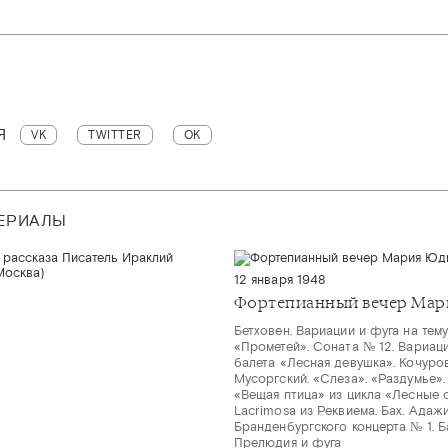
Я
VK
TWITTER
OK
ТЕРИАЛЫ
12 января 1948
Фортепианный вечер Мар
Бетховен. Вариации и фуга на тему
«Прометей». Соната № 12. Вариаци
балета «Лесная девушка». Кочуро
Мусоргский. «Слеза». «Раздумье».
«Вещая птица» из цикла «Лесные с
Lacrimosa из Реквиема. Бах. Адаж
Бранденбургского концерта № 1. Б
Прелюдия и фуга