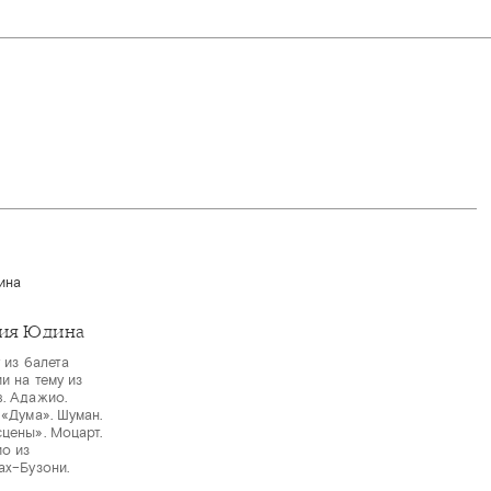
ия Юдина
 из балета
и на тему из
в. Адажио.
 «Дума». Шуман.
цены». Моцарт.
ио из
ах–Бузони.