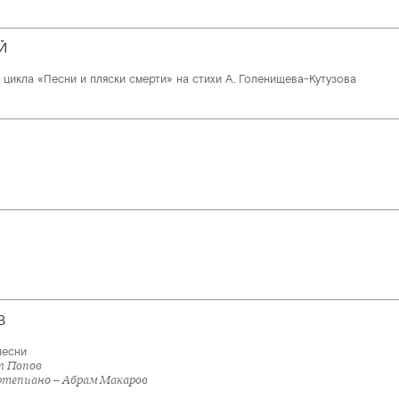
Й
цикла «Песни и пляски смерти» на стихи А. Голенищева-Кутузова
В
песни
л Попов
тепиано – Абрам Макаров