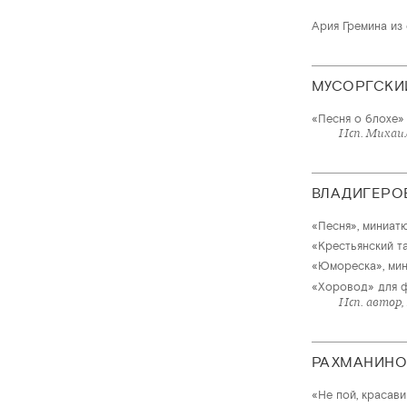
Ария Гремина из
МУСОРГСКИ
«Песня о блохе»
Исп. Михаи
ВЛАДИГЕРО
«Песня», миниат
«Крестьянский т
«Юмореска», мин
«Хоровод» для ф
Исп. автор,
РАХМАНИНО
«Не пой, красави