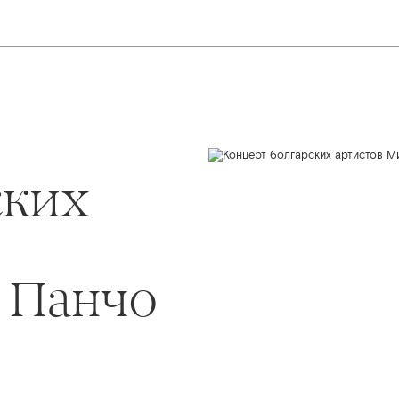
ских
 Панчо