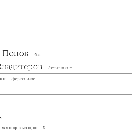
 Попов
бас
Владигеров
фортепиано
ров
фортепиано
В
 для фортепиано, соч. 15