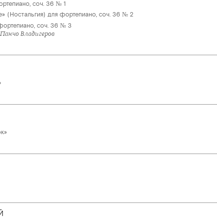
ртепиано, соч. 36 № 1
» (Ностальгия) для фортепиано, соч. 36 № 2
фортепиано, соч. 36 № 3
 Панчо Владигеров
»
ок»
Й