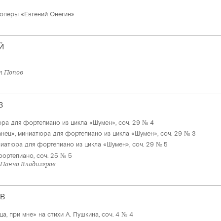
 оперы «Евгений Онегин»
Й
л Попов
В
юра для фортепиано из цикла «Шумен», соч. 29 № 4
анец», миниатюра для фортепиано из цикла «Шумен», соч. 29 № 3
иатюра для фортепиано из цикла «Шумен», соч. 29 № 5
ортепиано, соч. 25 № 5
 Панчо Владигеров
В
ца, при мне» на стихи А. Пушкина, соч. 4 № 4